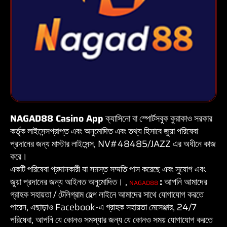
NAGAD88 Casino App
ক্যাসিনো বা স্পোর্টসবুক কুরাকাও সরকার
কর্তৃক লাইসেন্সপ্রাপ্ত এবং অনুমোদিত এবং তথ্য হিসাবে জুয়া পরিষেবা
প্রদানের জন্য মাস্টার লাইসেন্স, NV#48485/JAZZ এর অধীনে কাজ
করে।
একটি পরিষেবা প্রদানকারী যা সমস্ত সম্মতি পাস করেছে এবং সুযোগ এবং
জুয়া প্রদানের জন্য আইনত অনুমোদিত। ,
:
আপনি আমাদের
NAGAD88
গ্রাহক সহায়তা / টেলিগ্রাম হেল্প লাইনে আমাদের সাথে যোগাযোগ করতে
পারেন, এছাড়াও Facebook-এ গ্রাহক সহায়তা মেসেঞ্জার, 24/7
পরিষেবা, আপনি যে কোনও সমস্যার জন্য যে কোনও সময় যোগাযোগ করতে