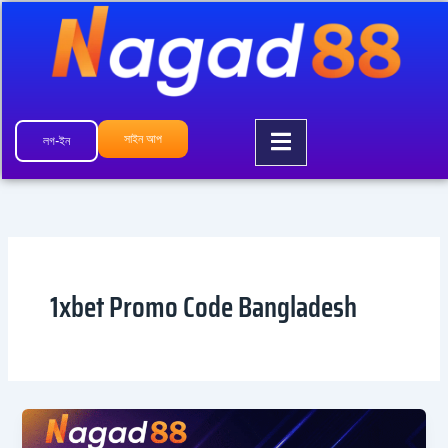
Skip
to
content
সাইন আপ
লগ-ইন
1xbet Promo Code Bangladesh