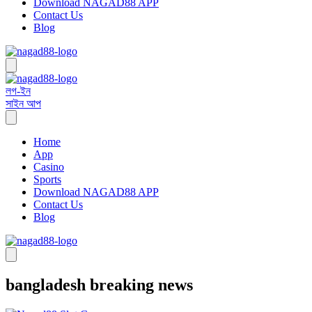
Download NAGAD88 APP
Contact Us
Blog
লগ-ইন
সাইন আপ
Home
App
Casino
Sports
Download NAGAD88 APP
Contact Us
Blog
bangladesh breaking news