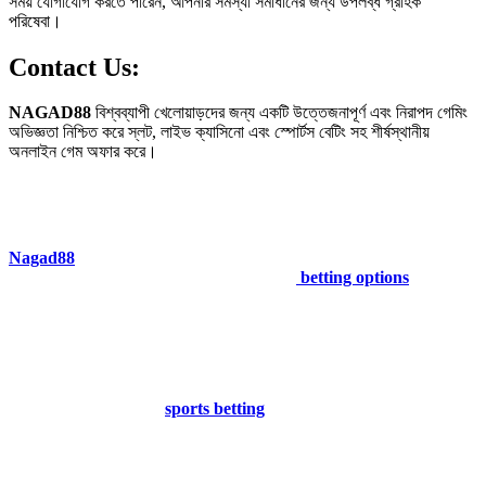
সময় যোগাযোগ করতে পারেন, আপনার সমস্যা সমাধানের জন্য উপলব্ধ গ্রাহক
পরিষেবা।
Contact Us:
NAGAD88
বিশ্বব্যাপী খেলোয়াড়দের জন্য একটি উত্তেজনাপূর্ণ এবং নিরাপদ গেমিং
অভিজ্ঞতা নিশ্চিত করে স্লট, লাইভ ক্যাসিনো এবং স্পোর্টস বেটিং সহ শীর্ষস্থানীয়
অনলাইন গেম অফার করে।
Nagad88
Nagad88
, an online gaming platform in Bangladesh. Offering a
plethora of captivating games and thrilling
betting options
,
Nagad88 promises an immersive experience for players seeking
excitement and adventure from the comfort of their own homes.
Nagad88 Sportsbook
Dive into the world of
sports betting
with
Nagad88’s Sportsbook
,
featuring a diverse selection of sports and events including football,
basketball, tennis, and more. With enticing odds, live betting
features, and exclusive promotions, Nagad88 guarantees an