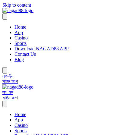
Skip to content
Home
App
Casino
Sports
Download NAGAD88 APP
Contact Us
Blog
লগ-ইন
সাইন আপ
লগ-ইন
সাইন আপ
Home
App
Casino
Sports