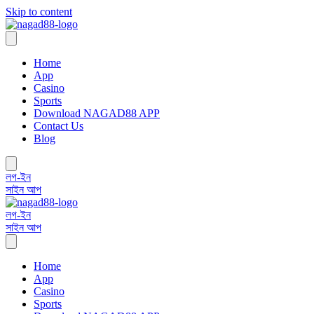
Skip to content
Home
App
Casino
Sports
Download NAGAD88 APP
Contact Us
Blog
লগ-ইন
সাইন আপ
লগ-ইন
সাইন আপ
Home
App
Casino
Sports