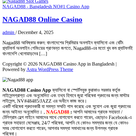
NAGAD88 - Bangladesh NO#1 Casino App
NAGAD88 Online Casino
admin
/
December 4, 2025
Nagad88 আবিষ্কার করুন: বাংলাদেশের প্রিমিয়ার অনলাইন ক্যাসিনো এবং বেটিং
প্ল্যাটফর্ম অনলাইন গেমিংয়ের প্রাণবন্ত জগতে, Nagad88-এর মতো খুব কম প্ল্যাটফর্মই
বাংলাদেশি খেলোয়াড়দের […]
Copyright © 2026 NAGAD88 Casino App in Bangladesh |
Powered by
Astra WordPress Theme
NAGAD88 Casino App
ক্যাসিনো বা স্পোর্টসবুক কুরাকাও সরকার কর্তৃক
লাইসেন্সপ্রাপ্ত এবং অনুমোদিত এবং তথ্য হিসাবে জুয়া পরিষেবা প্রদানের জন্য মাস্টার
লাইসেন্স, NV#48485/JAZZ এর অধীনে কাজ করে।
একটি পরিষেবা প্রদানকারী যা সমস্ত সম্মতি পাস করেছে এবং সুযোগ এবং জুয়া প্রদানের
জন্য আইনত অনুমোদিত। ,
NAGAD88
:
আপনি আমাদের গ্রাহক সহায়তা /
টেলিগ্রাম হেল্প লাইনে আমাদের সাথে যোগাযোগ করতে পারেন, এছাড়াও Facebook-এ
গ্রাহক সহায়তা মেসেঞ্জার, 24/7 পরিষেবা, আপনি যে কোনও সমস্যার জন্য যে কোনও
সময় যোগাযোগ করতে পারেন, আপনার সমস্যা সমাধানের জন্য উপলব্ধ গ্রাহক
পরিষেবা।