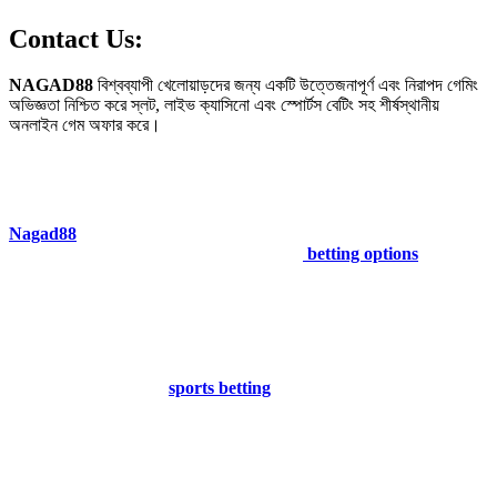
Contact Us:
NAGAD88
বিশ্বব্যাপী খেলোয়াড়দের জন্য একটি উত্তেজনাপূর্ণ এবং নিরাপদ গেমিং
অভিজ্ঞতা নিশ্চিত করে স্লট, লাইভ ক্যাসিনো এবং স্পোর্টস বেটিং সহ শীর্ষস্থানীয়
অনলাইন গেম অফার করে।
Nagad88
Nagad88
, an online gaming platform in Bangladesh. Offering a
plethora of captivating games and thrilling
betting options
,
Nagad88 promises an immersive experience for players seeking
excitement and adventure from the comfort of their own homes.
Nagad88 Sportsbook
Dive into the world of
sports betting
with
Nagad88’s Sportsbook
,
featuring a diverse selection of sports and events including football,
basketball, tennis, and more. With enticing odds, live betting
features, and exclusive promotions, Nagad88 guarantees an
electrifying gaming experience for sports aficionados.