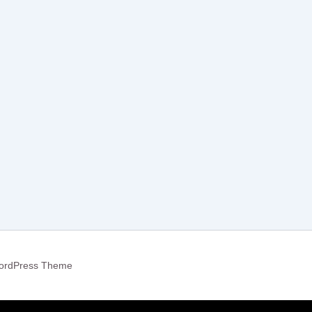
ordPress Theme