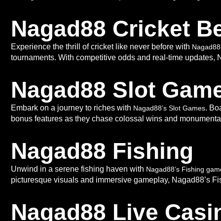
Nagad88 Cricket Be
Experience the thrill of cricket like never before with
Nagad88
tournaments. With competitive odds and real-time updates, 
Nagad88 Slot Gam
Embark on a journey to riches with
. Bo
Nagad88’s Slot Games
bonus features as they chase colossal wins and monumental
Nagad88 Fishing
Unwind in a serene fishing haven with
Nagad88’s Fishing gam
picturesque visuals and immersive gameplay, Nagad88’s Fish
Nagad88 Live Cas