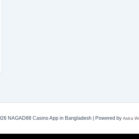
2026 NAGAD88 Casino App in Bangladesh | Powered by
Astra W