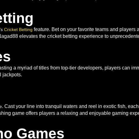
tting
feature. Bet on your favorite teams and players a
’s
Cricket Betting
Nagad88 elevates the cricket betting experience to unprecedent
es
asting a myriad of titles from top-tier developers, players can 
 jackpots.
. Cast your line into tranquil waters and reel in exotic fish, eac
e
ing game offers players a relaxing and enjoyable gaming experi
ino Games