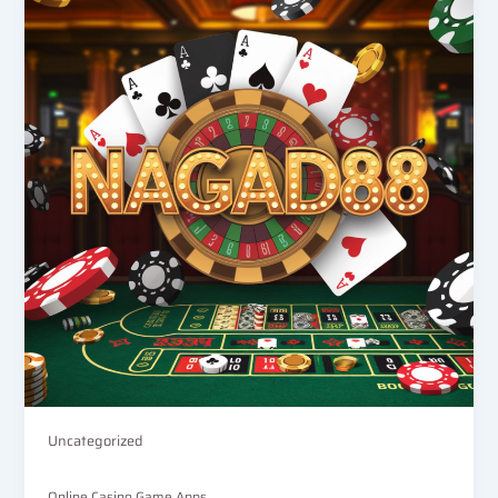
Uncategorized
Online Casino Game Apps