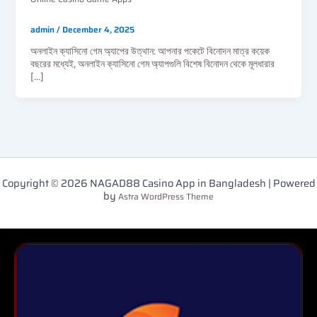
admin
/
December 4, 2025
অনলাইন ক্যাসিনো গেম অ্যাপের উত্থান: আপনার পকেটে বিনোদন মাত্র কয়েক
বছরের মধ্যেই, অনলাইন ক্যাসিনো গেম অ্যাপগুলি বিশেষ বিনোদন থেকে মূলধারার
[…]
Copyright © 2026 NAGAD88 Casino App in Bangladesh | Powered
by
Astra WordPress Theme