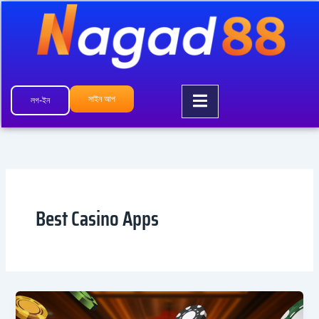
Skip
to
content
সাইন আপ
লগ-ইন
Best Casino Apps