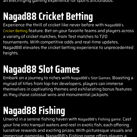
an electrifying gaming experience for sports aficionados.
Nagad88 Cricket Betting
Experience the thrill of cricket like never before with
Nagad88’s
feature. Bet on your favorite teams and players across
Cricket Betting
a variety of cricket matches, from Test matches to T20
tournaments. With competitive odds and real-time updates,
Nagad88 elevates the cricket betting experience to unprecedented
heights.
Nagad88 Slot Games
Embark on a journey to riches with
. Boasting a
Nagad88’s Slot Games
myriad of titles from top-tier developers, players can immerse
themselves in captivating themes and exhilarating bonus features
as they chase colossal wins and monumental jackpots.
Nagad88 Fishing
Unwind in a serene fishing haven with
. Cast
Nagad88’s Fishing game
your line into tranquil waters and reel in exotic fish, each offering
lucrative rewards and exciting prizes. With picturesque visuals and
immersive gameplay, Nagad88’s Fishing game offers players a