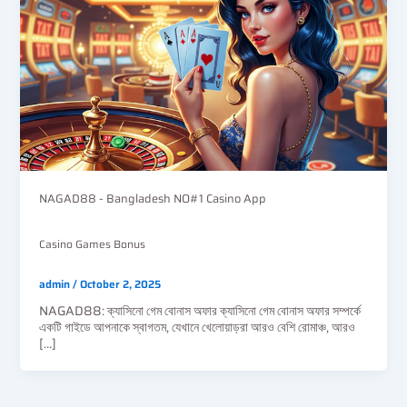
NAGAD88 - Bangladesh NO#1 Casino App
Casino Games Bonus
admin
/
October 2, 2025
NAGAD88: ক্যাসিনো গেম বোনাস অফার ক্যাসিনো গেম বোনাস অফার সম্পর্কে
একটি গাইডে আপনাকে স্বাগতম, যেখানে খেলোয়াড়রা আরও বেশি রোমাঞ্চ, আরও
[…]