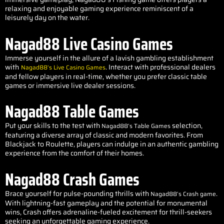
relaxing and enjoyable gaming experience reminiscent of a
leisurely day on the water.
Nagad88 Live Casino Games
Immerse yourself in the allure of a lavish gambling establishment
with
. Interact with professional dealers
Nagad88’s Live Casino Games
and fellow players in real-time, whether you prefer classic table
games or immersive live dealer sessions.
Nagad88 Table Games
Put your skills to the test with
selection,
Nagad88’s Table Games
featuring a diverse array of classic and modern favorites. From
Blackjack to Roulette, players can indulge in an authentic gambling
experience from the comfort of their homes.
Nagad88 Crash Games
Brace yourself for pulse-pounding thrills with
.
Nagad88’s Crash game
With lightning-fast gameplay and the potential for monumental
wins, Crash offers adrenaline-fueled excitement for thrill-seekers
seeking an unforgettable gaming experience.