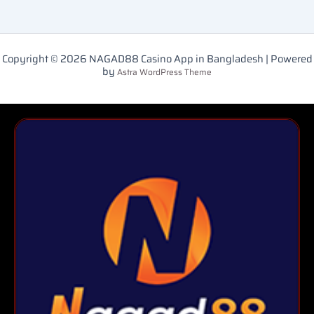
Copyright © 2026 NAGAD88 Casino App in Bangladesh | Powered
by
Astra WordPress Theme