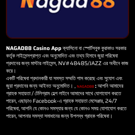
NAGAD88 Casino App
ক্যাসিনো বা স্পোর্টসবুক কুরাকাও সরকার
কর্তৃক লাইসেন্সপ্রাপ্ত এবং অনুমোদিত এবং তথ্য হিসাবে জুয়া পরিষেবা
প্রদানের জন্য মাস্টার লাইসেন্স, NV#48485/JAZZ এর অধীনে কাজ
করে।
একটি পরিষেবা প্রদানকারী যা সমস্ত সম্মতি পাস করেছে এবং সুযোগ এবং
জুয়া প্রদানের জন্য আইনত অনুমোদিত। ,
:
আপনি আমাদের
NAGAD88
গ্রাহক সহায়তা / টেলিগ্রাম হেল্প লাইনে আমাদের সাথে যোগাযোগ করতে
পারেন, এছাড়াও Facebook-এ গ্রাহক সহায়তা মেসেঞ্জার, 24/7
পরিষেবা, আপনি যে কোনও সমস্যার জন্য যে কোনও সময় যোগাযোগ করতে
পারেন, আপনার সমস্যা সমাধানের জন্য উপলব্ধ গ্রাহক পরিষেবা।