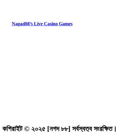
Nagad88 Live Casino Games
Immerse yourself in the allure of a lavish gambling establishment
with
Nagad88’s Live Casino Games
. Interact with professional
dealers and fellow players in real-time, whether you prefer classic
table games or immersive live dealer sessions.
Nagad88 Table Games
Put your skills to the test with
Nagad88’s Table Games
selection,
featuring a diverse array of classic and modern favorites. From
Blackjack to Roulette, players can indulge in an authentic gambling
experience from the comfort of their homes.
Nagad88 Crash Games
Brace yourself for pulse-pounding thrills with
Nagad88’s Crash
game
. With lightning-fast gameplay and the potential for
monumental wins, Crash offers adrenaline-fueled excitement for
thrill-seekers seeking an unforgettable gaming experience.
কপিরাইট © ২০২৫ [নগদ ৮৮] সর্বস্বত্ব সংরক্ষিত।