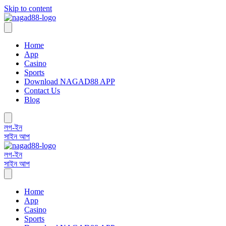
Skip to content
Home
App
Casino
Sports
Download NAGAD88 APP
Contact Us
Blog
লগ-ইন
সাইন আপ
লগ-ইন
সাইন আপ
Home
App
Casino
Sports