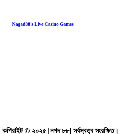
Nagad88 Live Casino Games
Immerse yourself in the allure of a lavish gambling establishment
with
Nagad88’s Live Casino Games
. Interact with professional
dealers and fellow players in real-time, whether you prefer classic
table games or immersive live dealer sessions.
Nagad88 Table Games
Put your skills to the test with
Nagad88’s Table Games
selection,
featuring a diverse array of classic and modern favorites. From
Blackjack to Roulette, players can indulge in an authentic gambling
experience from the comfort of their homes.
Nagad88 Crash Games
Brace yourself for pulse-pounding thrills with
Nagad88’s Crash
game
. With lightning-fast gameplay and the potential for
monumental wins, Crash offers adrenaline-fueled excitement for
thrill-seekers seeking an unforgettable gaming experience.
কপিরাইট © ২০২৫ [নগদ ৮৮] সর্বস্বত্ব সংরক্ষিত।