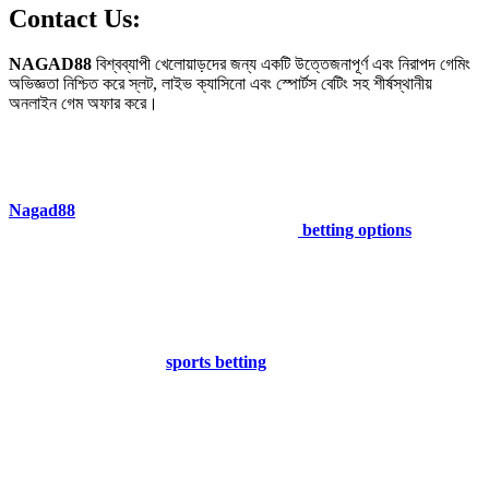
Contact Us:
NAGAD88
বিশ্বব্যাপী খেলোয়াড়দের জন্য একটি উত্তেজনাপূর্ণ এবং নিরাপদ গেমিং
অভিজ্ঞতা নিশ্চিত করে স্লট, লাইভ ক্যাসিনো এবং স্পোর্টস বেটিং সহ শীর্ষস্থানীয়
অনলাইন গেম অফার করে।
Nagad88
Nagad88
, an online gaming platform in Bangladesh. Offering a
plethora of captivating games and thrilling
betting options
,
Nagad88 promises an immersive experience for players seeking
excitement and adventure from the comfort of their own homes.
Nagad88 Sportsbook
Dive into the world of
sports betting
with
Nagad88’s Sportsbook
,
featuring a diverse selection of sports and events including football,
basketball, tennis, and more. With enticing odds, live betting
features, and exclusive promotions, Nagad88 guarantees an
electrifying gaming experience for sports aficionados.
Nagad88 Cricket Betting