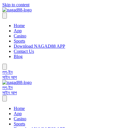
Skip to content
Home
App
Casino
Sports
Download NAGAD88 APP
Contact Us
Blog
লগ-ইন
সাইন আপ
লগ-ইন
সাইন আপ
Home
App
Casino
Sports