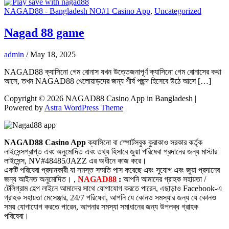
NAGAD88 - Bangladesh NO#1 Casino App
,
Uncategorized
Nagad 88 game
admin
/
May 18, 2025
NAGAD88 ক্যাসিনো গেম বোনাস যখন উত্তেজনাপূর্ণ ক্যাসিনো গেম বোনাসের কথা
আসে, তখন NAGAD88 খেলোয়াড়দের জন্য শীর্ষ পছন্দ হিসেবে উঠে আসে […]
Copyright © 2026 NAGAD88 Casino App in Bangladesh |
Powered by
Astra WordPress Theme
NAGAD88 Casino App
ক্যাসিনো বা স্পোর্টসবুক কুরাকাও সরকার কর্তৃক
লাইসেন্সপ্রাপ্ত এবং অনুমোদিত এবং তথ্য হিসাবে জুয়া পরিষেবা প্রদানের জন্য মাস্টার
লাইসেন্স, NV#48485/JAZZ এর অধীনে কাজ করে।
একটি পরিষেবা প্রদানকারী যা সমস্ত সম্মতি পাস করেছে এবং সুযোগ এবং জুয়া প্রদানের
জন্য আইনত অনুমোদিত। ,
NAGAD88
:
আপনি আমাদের গ্রাহক সহায়তা /
টেলিগ্রাম হেল্প লাইনে আমাদের সাথে যোগাযোগ করতে পারেন, এছাড়াও Facebook-এ
গ্রাহক সহায়তা মেসেঞ্জার, 24/7 পরিষেবা, আপনি যে কোনও সমস্যার জন্য যে কোনও
সময় যোগাযোগ করতে পারেন, আপনার সমস্যা সমাধানের জন্য উপলব্ধ গ্রাহক
পরিষেবা।