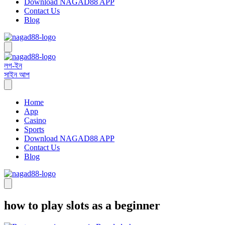
Download NAGAD88 APP
Contact Us
Blog
লগ-ইন
সাইন আপ
Home
App
Casino
Sports
Download NAGAD88 APP
Contact Us
Blog
how to play slots as a beginner