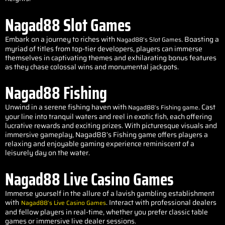
Nagad88 Slot Games
Embark on a journey to riches with
. Boasting a
Nagad88’s Slot Games
myriad of titles from top-tier developers, players can immerse
themselves in captivating themes and exhilarating bonus features
as they chase colossal wins and monumental jackpots.
Nagad88 Fishing
Unwind in a serene fishing haven with
. Cast
Nagad88’s Fishing game
your line into tranquil waters and reel in exotic fish, each offering
lucrative rewards and exciting prizes. With picturesque visuals and
immersive gameplay, Nagad88’s Fishing game offers players a
relaxing and enjoyable gaming experience reminiscent of a
leisurely day on the water.
Nagad88 Live Casino Games
Immerse yourself in the allure of a lavish gambling establishment
with
. Interact with professional dealers
Nagad88’s Live Casino Games
and fellow players in real-time, whether you prefer classic table
games or immersive live dealer sessions.