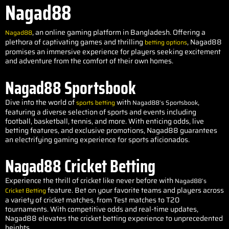
Nagad88
, an online gaming platform in Bangladesh. Offering a
Nagad88
plethora of captivating games and thrilling
, Nagad88
betting options
promises an immersive experience for players seeking excitement
and adventure from the comfort of their own homes.
Nagad88 Sportsbook
Dive into the world of
with
,
sports betting
Nagad88’s Sportsbook
featuring a diverse selection of sports and events including
football, basketball, tennis, and more. With enticing odds, live
betting features, and exclusive promotions, Nagad88 guarantees
an electrifying gaming experience for sports aficionados.
Nagad88 Cricket Betting
Experience the thrill of cricket like never before with
Nagad88’s
feature. Bet on your favorite teams and players across
Cricket Betting
a variety of cricket matches, from Test matches to T20
tournaments. With competitive odds and real-time updates,
Nagad88 elevates the cricket betting experience to unprecedented
heights.