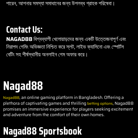
পারেন, আপনার সমস্যা সমাধানের জন্য উপলব্ধ গ্রাহক পরিষেবা।
Contact Us:
NAGAD88
বিশ্বব্যাপী খেলোয়াড়দের জন্য একটি উত্তেজনাপূর্ণ এবং
নিরাপদ গেমিং অভিজ্ঞতা নিশ্চিত করে স্লট, লাইভ ক্যাসিনো এবং স্পোর্টস
বেটিং সহ শীর্ষস্থানীয় অনলাইন গেম অফার করে।
Nagad88
, an online gaming platform in Bangladesh. Offering a
Nagad88
plethora of captivating games and thrilling
, Nagad88
betting options
promises an immersive experience for players seeking excitement
and adventure from the comfort of their own homes.
Nagad88 Sportsbook