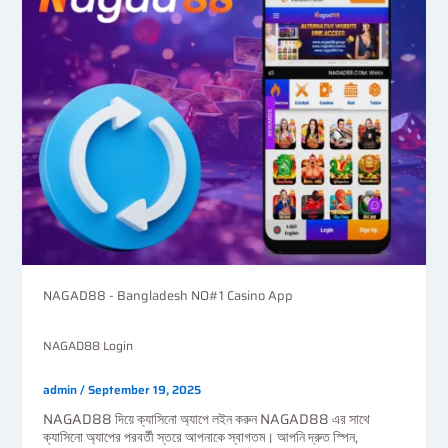
NAGAD88 - Bangladesh NO#1 Casino App
NAGAD88 Login
admin
/
September 19, 2025
NAGAD88 দিয়ে ক্যাসিনো অ্যাপে লইন করুন NAGAD88 এর সাথে
ক্যাসিনো অ্যাপের পরবর্তী স্তরে আপনাকে স্বাগতম। আপনি দ্রুত স্পিন,