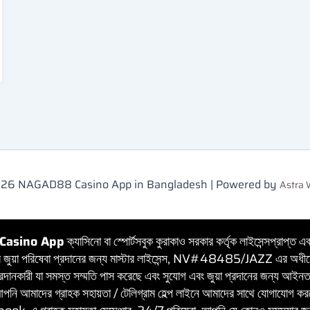
026 NAGAD88 Casino App in Bangladesh | Powered by
Astra
Casino App
ক্যাসিনো বা স্পোর্টসবুক কুরাকাও সরকার কর্তৃক লাইসেন্সপ্রাপ্ত 
বে জুয়া পরিষেবা প্রদানের জন্য মাস্টার লাইসেন্স, NV#48485/JAZZ এর অধ
্রদানকারী যা সমস্ত সম্মতি পাস করেছে এবং সুযোগ এবং জুয়া প্রদানের জন্য আই
নি আমাদের গ্রাহক সহায়তা / টেলিগ্রাম হেল্প লাইনে আমাদের সাথে যোগাযোগ কর