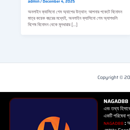
admin
/
December 4, 2025
অনলাইন ক্যাসিনো গেম অ্যাপের উত্থান: আপনার পকেটে বিনোদন
মাত্র কয়েক বছরের মধ্যেই, অনলাইন ক্যাসিনো গেম অ্যাপগুলি
বিশেষ বিনোদন থেকে মূলধারার […]
Copyright © 2
NAGAD88 
এবং তথ্য হিসা
একটি পরিষেবা প
:
আপ
NAGAD88