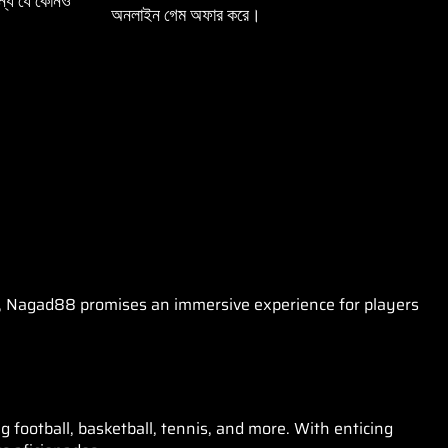
ন্য যে কোনও
অনলাইন গেম অফার করে।
, Nagad88 promises an immersive experience for players
ng football, basketball, tennis, and more. With enticing