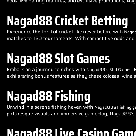
odds, live betting features, and exclusive promotions, Na
Nagad88 Cricket Betting
Experience the thrill of cricket like never before with
Naga
matches to T20 tournaments. With competitive odds and r
Nagad88 Slot Games
Embark on a journey to riches with
. 
Nagad88’s Slot Games
exhilarating bonus features as they chase colossal wins
Nagad88 Fishing
Unwind in a serene fishing haven with
Nagad88’s Fishing 
picturesque visuals and immersive gameplay, Nagad88’s F
Nagad88 Live Casino Gam