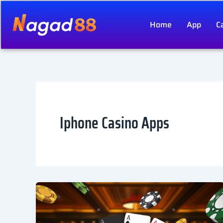
Skip
to
Home
App
C
content
Iphone Casino Apps