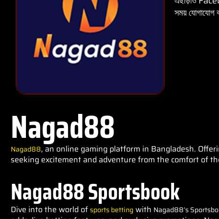
এছাড়াও Faceb
সময় যোগাযোগ ক
Nagad88
, an online gaming platform in Bangladesh. Offeri
Nagad88
seeking excitement and adventure from the comfort of t
Nagad88 Sportsbook
Dive into the world of
with
sports betting
Nagad88’s Sportsb