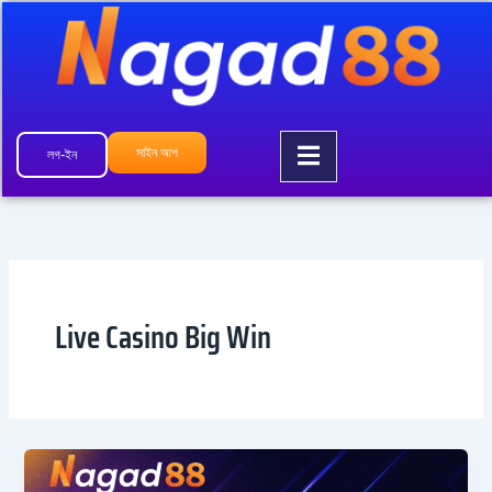
Skip
to
content
সাইন আপ
লগ-ইন
Live Casino Big Win