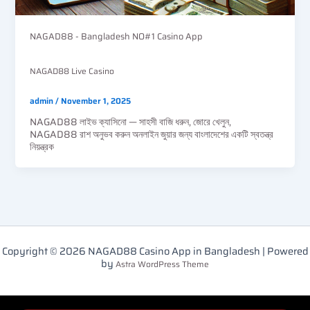
NAGAD88 - Bangladesh NO#1 Casino App
NAGAD88 Live Casino
admin
/
November 1, 2025
NAGAD88 লাইভ ক্যাসিনো — সাহসী বাজি ধরুন, জোরে খেলুন,
NAGAD88 রাশ অনুভব করুন অনলাইন জুয়ার জন্য বাংলাদেশের একটি স্বতন্ত্র
নিয়ন্ত্রক
Copyright © 2026 NAGAD88 Casino App in Bangladesh | Powered
by
Astra WordPress Theme