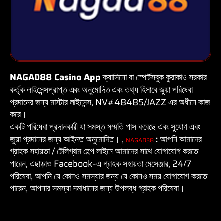
NAGAD88 Casino App
ক্যাসিনো বা স্পোর্টসবুক কুরাকাও সরকার
কর্তৃক লাইসেন্সপ্রাপ্ত এবং অনুমোদিত এবং তথ্য হিসাবে জুয়া পরিষেবা
প্রদানের জন্য মাস্টার লাইসেন্স, NV#48485/JAZZ এর অধীনে কাজ
করে।
একটি পরিষেবা প্রদানকারী যা সমস্ত সম্মতি পাস করেছে এবং সুযোগ এবং
জুয়া প্রদানের জন্য আইনত অনুমোদিত। ,
:
আপনি আমাদের
NAGAD88
গ্রাহক সহায়তা / টেলিগ্রাম হেল্প লাইনে আমাদের সাথে যোগাযোগ করতে
পারেন, এছাড়াও Facebook-এ গ্রাহক সহায়তা মেসেঞ্জার, 24/7
পরিষেবা, আপনি যে কোনও সমস্যার জন্য যে কোনও সময় যোগাযোগ করতে
পারেন, আপনার সমস্যা সমাধানের জন্য উপলব্ধ গ্রাহক পরিষেবা।