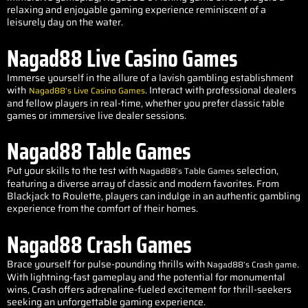
relaxing and enjoyable gaming experience reminiscent of a
leisurely day on the water.
Nagad88 Live Casino Games
Immerse yourself in the allure of a lavish gambling establishment
with
. Interact with professional dealers
Nagad88’s Live Casino Games
and fellow players in real-time, whether you prefer classic table
games or immersive live dealer sessions.
Nagad88 Table Games
Put your skills to the test with
selection,
Nagad88’s Table Games
featuring a diverse array of classic and modern favorites. From
Blackjack to Roulette, players can indulge in an authentic gambling
experience from the comfort of their homes.
Nagad88 Crash Games
Brace yourself for pulse-pounding thrills with
.
Nagad88’s Crash game
With lightning-fast gameplay and the potential for monumental
wins, Crash offers adrenaline-fueled excitement for thrill-seekers
seeking an unforgettable gaming experience.