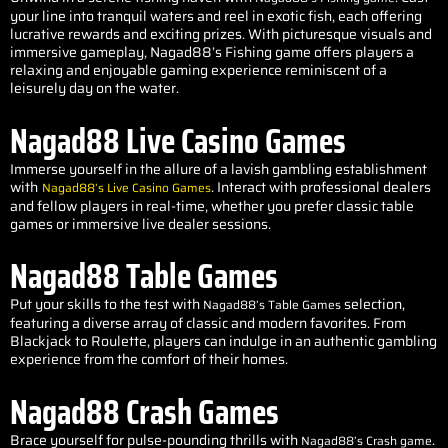
your line into tranquil waters and reel in exotic fish, each offering
lucrative rewards and exciting prizes. With picturesque visuals and
immersive gameplay, Nagad88’s Fishing game offers players a
relaxing and enjoyable gaming experience reminiscent of a
leisurely day on the water.
Nagad88 Live Casino Games
Immerse yourself in the allure of a lavish gambling establishment
with
. Interact with professional dealers
Nagad88’s Live Casino Games
and fellow players in real-time, whether you prefer classic table
games or immersive live dealer sessions.
Nagad88 Table Games
Put your skills to the test with
selection,
Nagad88’s Table Games
featuring a diverse array of classic and modern favorites. From
Blackjack to Roulette, players can indulge in an authentic gambling
experience from the comfort of their homes.
Nagad88 Crash Games
Brace yourself for pulse-pounding thrills with
.
Nagad88’s Crash game