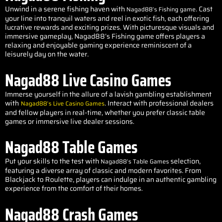
Unwind in a serene fishing haven with
. Cast
Nagad88’s Fishing game
your line into tranquil waters and reel in exotic fish, each offering
lucrative rewards and exciting prizes. With picturesque visuals and
immersive gameplay, Nagad88’s Fishing game offers players a
relaxing and enjoyable gaming experience reminiscent of a
leisurely day on the water.
Nagad88 Live Casino Games
Immerse yourself in the allure of a lavish gambling establishment
with
. Interact with professional dealers
Nagad88’s Live Casino Games
and fellow players in real-time, whether you prefer classic table
games or immersive live dealer sessions.
Nagad88 Table Games
Put your skills to the test with
selection,
Nagad88’s Table Games
featuring a diverse array of classic and modern favorites. From
Blackjack to Roulette, players can indulge in an authentic gambling
experience from the comfort of their homes.
Nagad88 Crash Games