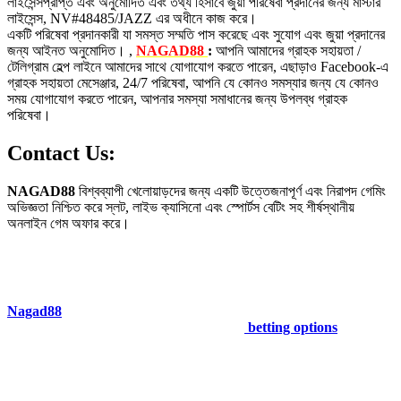
লাইসেন্সপ্রাপ্ত এবং অনুমোদিত এবং তথ্য হিসাবে জুয়া পরিষেবা প্রদানের জন্য মাস্টার
লাইসেন্স, NV#48485/JAZZ এর অধীনে কাজ করে।
একটি পরিষেবা প্রদানকারী যা সমস্ত সম্মতি পাস করেছে এবং সুযোগ এবং জুয়া প্রদানের
জন্য আইনত অনুমোদিত। ,
NAGAD88
:
আপনি আমাদের গ্রাহক সহায়তা /
টেলিগ্রাম হেল্প লাইনে আমাদের সাথে যোগাযোগ করতে পারেন, এছাড়াও Facebook-এ
গ্রাহক সহায়তা মেসেঞ্জার, 24/7 পরিষেবা, আপনি যে কোনও সমস্যার জন্য যে কোনও
সময় যোগাযোগ করতে পারেন, আপনার সমস্যা সমাধানের জন্য উপলব্ধ গ্রাহক
পরিষেবা।
Contact Us:
NAGAD88
বিশ্বব্যাপী খেলোয়াড়দের জন্য একটি উত্তেজনাপূর্ণ এবং নিরাপদ গেমিং
অভিজ্ঞতা নিশ্চিত করে স্লট, লাইভ ক্যাসিনো এবং স্পোর্টস বেটিং সহ শীর্ষস্থানীয়
অনলাইন গেম অফার করে।
Nagad88
Nagad88
, an online gaming platform in Bangladesh. Offering a
plethora of captivating games and thrilling
betting options
,
Nagad88 promises an immersive experience for players seeking
excitement and adventure from the comfort of their own homes.
Nagad88 Sportsbook