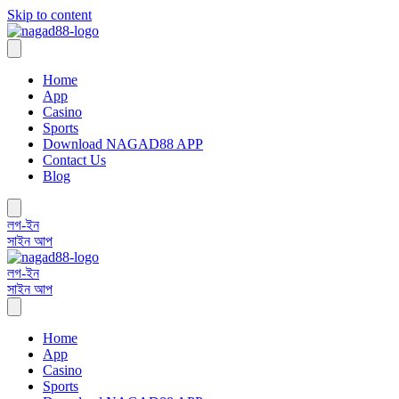
Skip to content
Home
App
Casino
Sports
Download NAGAD88 APP
Contact Us
Blog
লগ-ইন
সাইন আপ
লগ-ইন
সাইন আপ
Home
App
Casino
Sports