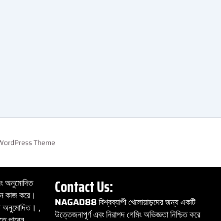
 WordPress Theme
Contact Us:
এবং অনুমোদিত
ীনে কাজ করে।
NAGAD88
বিশ্বব্যাপী খেলোয়াড়দের জন্য একটি
নত অনুমোদিত। ,
উত্তেজনাপূর্ণ এবং নিরাপদ গেমিং অভিজ্ঞতা নিশ্চিত করে
তে পারেন,