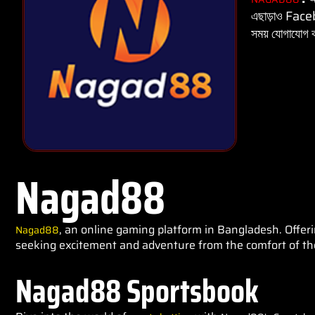
এছাড়াও Faceb
সময় যোগাযোগ ক
Nagad88
, an online gaming platform in Bangladesh. Offeri
Nagad88
seeking excitement and adventure from the comfort of t
Nagad88 Sportsbook