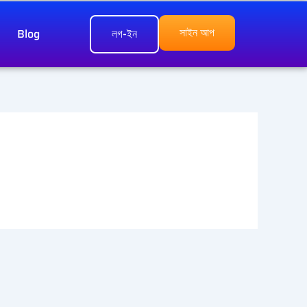
সাইন আপ
Blog
লগ-ইন