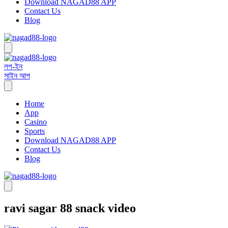
Download NAGAD88 APP
Contact Us
Blog
লগ-ইন
সাইন আপ
Home
App
Casino
Sports
Download NAGAD88 APP
Contact Us
Blog
ravi sagar 88 snack video