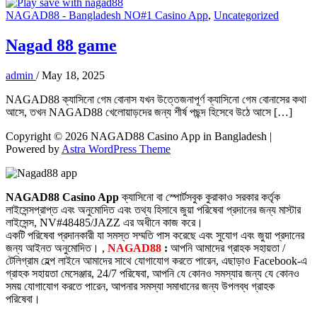
NAGAD88 - Bangladesh NO#1 Casino App
,
Uncategorized
Nagad 88 game
admin
/
May 18, 2025
NAGAD88 ক্যাসিনো গেম বোনাস যখন উত্তেজনাপূর্ণ ক্যাসিনো গেম বোনাসের কথা
আসে, তখন NAGAD88 খেলোয়াড়দের জন্য শীর্ষ পছন্দ হিসেবে উঠে আসে […]
Copyright © 2026 NAGAD88 Casino App in Bangladesh |
Powered by
Astra WordPress Theme
NAGAD88 Casino App
ক্যাসিনো বা স্পোর্টসবুক কুরাকাও সরকার কর্তৃক
লাইসেন্সপ্রাপ্ত এবং অনুমোদিত এবং তথ্য হিসাবে জুয়া পরিষেবা প্রদানের জন্য মাস্টার
লাইসেন্স, NV#48485/JAZZ এর অধীনে কাজ করে।
একটি পরিষেবা প্রদানকারী যা সমস্ত সম্মতি পাস করেছে এবং সুযোগ এবং জুয়া প্রদানের
জন্য আইনত অনুমোদিত। ,
NAGAD88
:
আপনি আমাদের গ্রাহক সহায়তা /
টেলিগ্রাম হেল্প লাইনে আমাদের সাথে যোগাযোগ করতে পারেন, এছাড়াও Facebook-এ
গ্রাহক সহায়তা মেসেঞ্জার, 24/7 পরিষেবা, আপনি যে কোনও সমস্যার জন্য যে কোনও
সময় যোগাযোগ করতে পারেন, আপনার সমস্যা সমাধানের জন্য উপলব্ধ গ্রাহক
পরিষেবা।