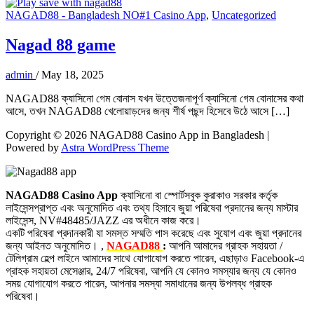
NAGAD88 - Bangladesh NO#1 Casino App
,
Uncategorized
Nagad 88 game
admin
/
May 18, 2025
NAGAD88 ক্যাসিনো গেম বোনাস যখন উত্তেজনাপূর্ণ ক্যাসিনো গেম বোনাসের কথা
আসে, তখন NAGAD88 খেলোয়াড়দের জন্য শীর্ষ পছন্দ হিসেবে উঠে আসে […]
Copyright © 2026 NAGAD88 Casino App in Bangladesh |
Powered by
Astra WordPress Theme
NAGAD88 Casino App
ক্যাসিনো বা স্পোর্টসবুক কুরাকাও সরকার কর্তৃক
লাইসেন্সপ্রাপ্ত এবং অনুমোদিত এবং তথ্য হিসাবে জুয়া পরিষেবা প্রদানের জন্য মাস্টার
লাইসেন্স, NV#48485/JAZZ এর অধীনে কাজ করে।
একটি পরিষেবা প্রদানকারী যা সমস্ত সম্মতি পাস করেছে এবং সুযোগ এবং জুয়া প্রদানের
জন্য আইনত অনুমোদিত। ,
NAGAD88
:
আপনি আমাদের গ্রাহক সহায়তা /
টেলিগ্রাম হেল্প লাইনে আমাদের সাথে যোগাযোগ করতে পারেন, এছাড়াও Facebook-এ
গ্রাহক সহায়তা মেসেঞ্জার, 24/7 পরিষেবা, আপনি যে কোনও সমস্যার জন্য যে কোনও
সময় যোগাযোগ করতে পারেন, আপনার সমস্যা সমাধানের জন্য উপলব্ধ গ্রাহক
পরিষেবা।