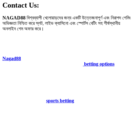
Contact Us:
NAGAD88
বিশ্বব্যাপী খেলোয়াড়দের জন্য একটি উত্তেজনাপূর্ণ এবং নিরাপদ গেমিং
অভিজ্ঞতা নিশ্চিত করে স্লট, লাইভ ক্যাসিনো এবং স্পোর্টস বেটিং সহ শীর্ষস্থানীয়
অনলাইন গেম অফার করে।
Nagad88
Nagad88
, an online gaming platform in Bangladesh. Offering a
plethora of captivating games and thrilling
betting options
,
Nagad88 promises an immersive experience for players seeking
excitement and adventure from the comfort of their own homes.
Nagad88 Sportsbook
Dive into the world of
sports betting
with
Nagad88’s Sportsbook
,
featuring a diverse selection of sports and events including football,
basketball, tennis, and more. With enticing odds, live betting
features, and exclusive promotions, Nagad88 guarantees an
electrifying gaming experience for sports aficionados.
Nagad88 Cricket Betting