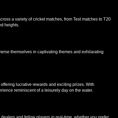
cross a variety of cricket matches, from Test matches to T20
ed heights.
immerse themselves in captivating themes and exhilarating
h offering lucrative rewards and exciting prizes. With
ence reminiscent of a leisurely day on the water.
l dealers and fellow players in real-time, whether you prefer