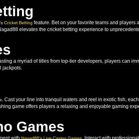
tting
feature. Bet on your favorite teams and players a
’s
Cricket Betting
Nagad88 elevates the cricket betting experience to unprecedent
es
asting a myriad of titles from top-tier developers, players can 
 jackpots.
. Cast your line into tranquil waters and reel in exotic fish, eac
e
ing game offers players a relaxing and enjoyable gaming experi
ino Games
hment with
. Interact with professiona
Nagad88’s Live Casino Games