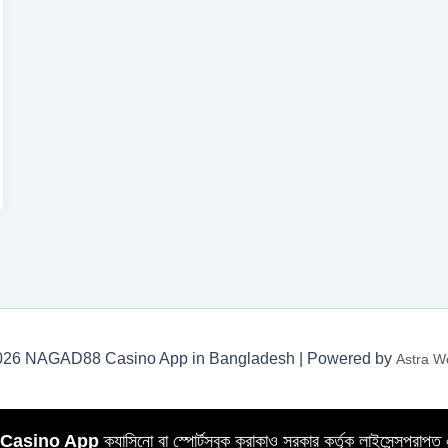
2026 NAGAD88 Casino App in Bangladesh | Powered by
Astra W
Casino App
ক্যাসিনো বা স্পোর্টসবুক কুরাকাও সরকার কর্তৃক লাইসেন্সপ্রাপ্