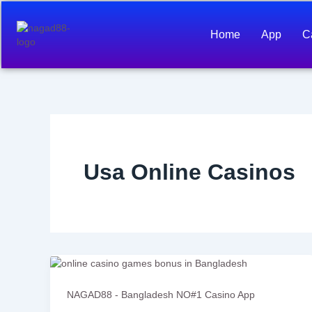
Skip
to
content
Home
App
C
Usa Online Casinos
NAGAD88 - Bangladesh NO#1 Casino App