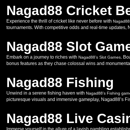
Nagad88 Cricket Be
Experience the thrill of cricket like never before with
Nagad88
tournaments. With competitive odds and real-time updates, 
Nagad88 Slot Gam
Embark on a journey to riches with
. Bo
Nagad88’s Slot Games
bonus features as they chase colossal wins and monumental
Nagad88 Fishing
Unwind in a serene fishing haven with
Nagad88’s Fishing gam
picturesque visuals and immersive gameplay, Nagad88’s Fish
Nagad88 Live Cas
Immerse yourself in the allure of a lavish gambling establis