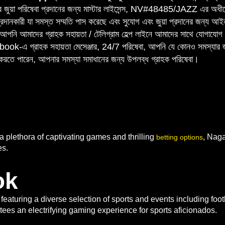
বে জুয়া পরিষেবা প্রদানের জন্য মাস্টার লাইসেন্স, NV#48485/JAZZ এর অধ
্রদানকারী যা সমস্ত সম্মতি পাস করেছে এবং সুযোগ এবং জুয়া প্রদানের জন্য 
আপনি আমাদের গ্রাহক সহায়তা / টেলিগ্রাম হেল্প লাইনে আমাদের সাথে যোগাযোগ
ook-এ গ্রাহক সহায়তা মেসেঞ্জার, 24/7 পরিষেবা, আপনি যে কোনও সমস্যার
করতে পারেন, আপনার সমস্যা সমাধানের জন্য উপলব্ধ গ্রাহক পরিষেবা।
a plethora of captivating games and thrilling
, Nag
betting options
es.
ok
, featuring a diverse selection of sports and events including foot
ees an electrifying gaming experience for sports aficionados.