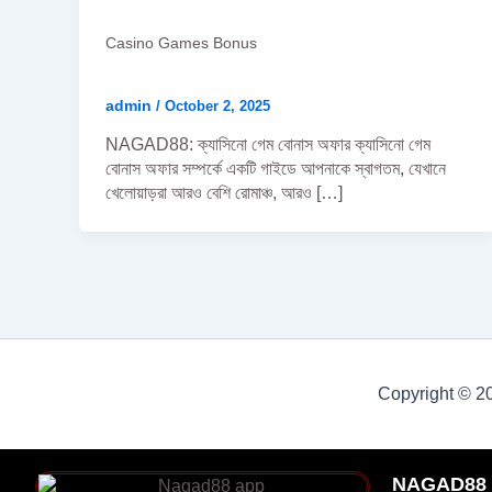
Casino Games Bonus
admin
/
October 2, 2025
NAGAD88: ক্যাসিনো গেম বোনাস অফার ক্যাসিনো গেম
বোনাস অফার সম্পর্কে একটি গাইডে আপনাকে স্বাগতম, যেখানে
খেলোয়াড়রা আরও বেশি রোমাঞ্চ, আরও […]
Copyright © 
NAGAD88 