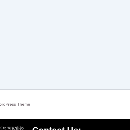
ordPress Theme
ত এবং অনুমোদিত