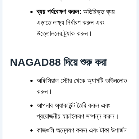
ব্যয় পর্যবেক্ষণ করুন:
অতিরিক্ত ব্যয়
এড়াতে লক্ষ্য নির্ধারণ করুন এবং
উত্তোলনের ট্র্যাক করুন।
NAGAD88 দিয়ে শুরু করা
অফিসিয়াল স্টোর থেকে অ্যাপটি ডাউনলোড
করুন।
আপনার অ্যাকাউন্ট তৈরি করুন এবং
প্রয়োজনীয় যাচাইকরণ সম্পন্ন করুন।
কাজগুলি অন্বেষণ করুন এবং টাকা উপার্জন