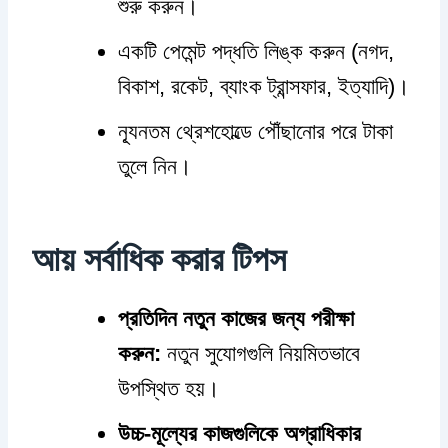
শুরু করুন।
একটি পেমেন্ট পদ্ধতি লিঙ্ক করুন (নগদ,
বিকাশ, রকেট, ব্যাংক ট্রান্সফার, ইত্যাদি)।
ন্যূনতম থ্রেশহোল্ডে পৌঁছানোর পরে টাকা
তুলে নিন।
আয় সর্বাধিক করার টিপস
প্রতিদিন নতুন কাজের জন্য পরীক্ষা
করুন:
নতুন সুযোগগুলি নিয়মিতভাবে
উপস্থিত হয়।
উচ্চ-মূল্যের কাজগুলিকে অগ্রাধিকার