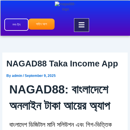
Skip
to
content
সাইন আপ
লগ-ইন
NAGAD88 Taka Income App
By
admin
/
September 9, 2025
NAGAD88: বাংলাদেশে
অনলাইন টাকা আয়ের অ্যাপ
বাংলাদেশ ডিজিটাল মানি সলিউশন এবং গিগ-ভিত্তিক