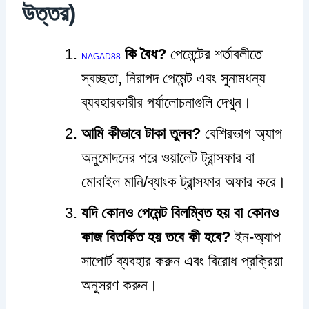
উত্তর)
কি বৈধ?
​​পেমেন্টের শর্তাবলীতে
NAGAD88
স্বচ্ছতা, নিরাপদ পেমেন্ট এবং সুনামধন্য
ব্যবহারকারীর পর্যালোচনাগুলি দেখুন।
আমি কীভাবে টাকা তুলব?
বেশিরভাগ অ্যাপ
অনুমোদনের পরে ওয়ালেট ট্রান্সফার বা
মোবাইল মানি/ব্যাংক ট্রান্সফার অফার করে।
যদি কোনও পেমেন্ট বিলম্বিত হয় বা কোনও
কাজ বিতর্কিত হয় তবে কী হবে?
ইন-অ্যাপ
সাপোর্ট ব্যবহার করুন এবং বিরোধ প্রক্রিয়া
অনুসরণ করুন।