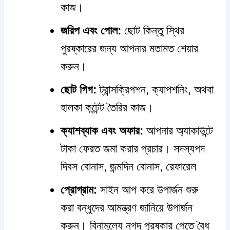
কাজ।
জরিপ এবং পোল:
ছোট কিন্তু স্থির
পুরষ্কারের জন্য আপনার মতামত শেয়ার
করুন।
ছোট গিগ:
ট্রান্সক্রিপশন, ক্যাপশনিং, অথবা
হালকা কন্টেন্ট তৈরির কাজ।
ক্যাশব্যাক এবং অফার:
আপনার অ্যাকাউন্টে
টাকা ফেরত জমা করার প্রচার। সদস্যপদ
দিবস বোনাস, জন্মদিন বোনাস, রেফারেল
প্রোগ্রাম:
সাইন আপ করে উপার্জন শুরু
করা বন্ধুদের আমন্ত্রণ জানিয়ে উপার্জন
করুন। বিনামূল্যে নগদ পুরষ্কার পেতে বৈধ