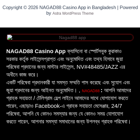
Copyright © 2026 NAGAD88 Casino App in Bangladesh | Powered
by
Astra WordPress Theme
NAGAD88 Casino App
ক্যাসিনো বা স্পোর্টসবুক কুরাকাও
সরকার কর্তৃক লাইসেন্সপ্রাপ্ত এবং অনুমোদিত এবং তথ্য হিসাবে জুয়া
পরিষেবা প্রদানের জন্য মাস্টার লাইসেন্স, NV#48485/JAZZ এর
অধীনে কাজ করে।
একটি পরিষেবা প্রদানকারী যা সমস্ত সম্মতি পাস করেছে এবং সুযোগ এবং
জুয়া প্রদানের জন্য আইনত অনুমোদিত। ,
:
আপনি আমাদের
NAGAD88
গ্রাহক সহায়তা / টেলিগ্রাম হেল্প লাইনে আমাদের সাথে যোগাযোগ করতে
পারেন, এছাড়াও Facebook-এ গ্রাহক সহায়তা মেসেঞ্জার, 24/7
পরিষেবা, আপনি যে কোনও সমস্যার জন্য যে কোনও সময় যোগাযোগ
করতে পারেন, আপনার সমস্যা সমাধানের জন্য উপলব্ধ গ্রাহক পরিষেবা।