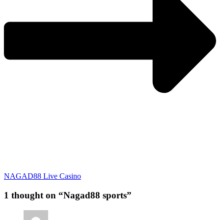
NAGAD88 Live Casino
1 thought on “Nagad88 sports”