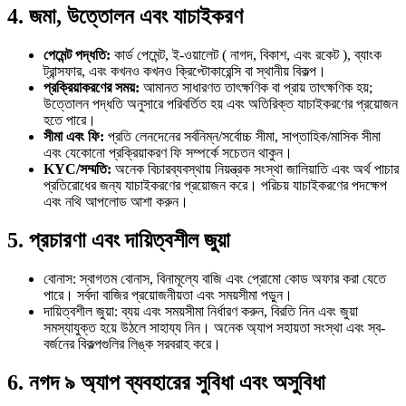
4. জমা, উত্তোলন এবং যাচাইকরণ
পেমেন্ট পদ্ধতি:
কার্ড পেমেন্ট, ই-ওয়ালেট ( নাগদ, বিকাশ, এবং রকেট ), ব্যাংক
ট্রান্সফার, এবং কখনও কখনও ক্রিপ্টোকারেন্সি বা স্থানীয় বিকল্প।
প্রক্রিয়াকরণের সময়:
আমানত সাধারণত তাৎক্ষণিক বা প্রায় তাৎক্ষণিক হয়;
উত্তোলন পদ্ধতি অনুসারে পরিবর্তিত হয় এবং অতিরিক্ত যাচাইকরণের প্রয়োজন
হতে পারে।
সীমা এবং ফি:
প্রতি লেনদেনের সর্বনিম্ন/সর্বোচ্চ সীমা, সাপ্তাহিক/মাসিক সীমা
এবং যেকোনো প্রক্রিয়াকরণ ফি সম্পর্কে সচেতন থাকুন।
KYC/সম্মতি:
অনেক বিচারব্যবস্থায় নিয়ন্ত্রক সংস্থা জালিয়াতি এবং অর্থ পাচার
প্রতিরোধের জন্য যাচাইকরণের প্রয়োজন করে। পরিচয় যাচাইকরণের পদক্ষেপ
এবং নথি আপলোড আশা করুন।
5. প্রচারণা এবং দায়িত্বশীল জুয়া
বোনাস: স্বাগতম বোনাস, বিনামূল্যে বাজি এবং প্রোমো কোড অফার করা যেতে
পারে। সর্বদা বাজির প্রয়োজনীয়তা এবং সময়সীমা পড়ুন।
দায়িত্বশীল জুয়া: ব্যয় এবং সময়সীমা নির্ধারণ করুন, বিরতি নিন এবং জুয়া
সমস্যাযুক্ত হয়ে উঠলে সাহায্য নিন। অনেক অ্যাপ সহায়তা সংস্থা এবং স্ব-
বর্জনের বিকল্পগুলির লিঙ্ক সরবরাহ করে।
6. নগদ ৯ অ্যাপ ব্যবহারের সুবিধা এবং অসুবিধা