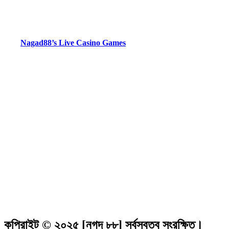
Nagad88 Live Casino Games
Immerse yourself in the allure of a lavish gambling establishment
with
Nagad88’s Live Casino Games
. Interact with professional
dealers and fellow players in real-time, whether you prefer classic
table games or immersive live dealer sessions.
Nagad88 Table Games
Put your skills to the test with
Nagad88’s Table Games
selection,
featuring a diverse array of classic and modern favorites. From
Blackjack to Roulette, players can indulge in an authentic gambling
experience from the comfort of their homes.
Nagad88 Crash Games
Brace yourself for pulse-pounding thrills with
Nagad88’s Crash
game
. With lightning-fast gameplay and the potential for
monumental wins, Crash offers adrenaline-fueled excitement for
thrill-seekers seeking an unforgettable gaming experience.
কপিরাইট © ২০২৫ [নগদ ৮৮] সর্বস্বত্ব সংরক্ষিত।