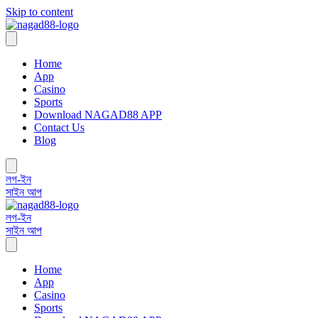
Skip to content
Home
App
Casino
Sports
Download NAGAD88 APP
Contact Us
Blog
লগ-ইন
সাইন আপ
লগ-ইন
সাইন আপ
Home
App
Casino
Sports