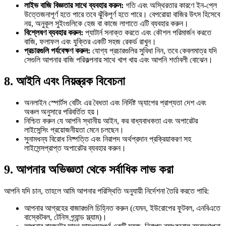
লাইভ বাজি বিজ্ঞতার সাথে ব্যবহার করুন:
গতি এবং অস্থিরতার কারণে ইন-প্লে
উত্তেজনাপূর্ণ হতে পারে তবে ঝুঁকিপূর্ণ হতে পারে। বেপরোয়া বাজির উৎস হিসেবে
নয়, অনুকূল সুইংগুলিকে হেজ বা কাজে লাগাতে এটি ব্যবহার করুন।
বিশ্লেষণ ব্যবহার করুন:
প্যাটার্ন সনাক্ত করতে এবং কৌশল পরিমার্জন করতে
বাজি, ফলাফল এবং যুক্তির একটি সহজ রেকর্ড রাখুন।
প্রচারগুলি পর্যবেক্ষণ করুন:
যোগ্য প্রচারগুলির সুবিধা নিন, তবে কেবলমাত্র যদি
সেগুলি আপনার বাজি পরিকল্পনার সাথে খাপ খায় এবং আপনি শর্তাবলী বোঝেন।
8. আইনি এবং নিয়ন্ত্রক বিবেচনা
অনলাইন স্পোর্টস বেটিং এর বৈধতা এবং নির্দিষ্ট অ্যাপের প্রাপ্যতা দেশ এবং
অঞ্চল অনুসারে পরিবর্তিত হয়।
নিশ্চিত করুন যে আপনি স্থানীয় আইন, কর বাধ্যবাধকতা এবং অপারেটর
লাইসেন্সিং প্রয়োজনীয়তা মেনে চলছেন।
সুনামধন্য বিরোধ নিষ্পত্তি এবং নিরাপদ অর্থপ্রদান প্রক্রিয়াকরণ সহ
লাইসেন্সপ্রাপ্ত অপারেটর ব্যবহার করুন।
9. আপনার অভিজ্ঞতা থেকে সর্বাধিক লাভ করা
আপনি যদি চান, তাহলে আমি আপনার পরিস্থিতি অনুযায়ী নির্দেশনা তৈরি করতে পারি:
আপনার আগ্রহের বাজারগুলি চিহ্নিত করুন (যেমন, ইউরোপের ফুটবল, এনবিএতে
বাস্কেটবল, টেনিস গ্র্যান্ড স্ল্যাম)।