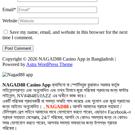
Email*
Website
Save my name, email, and website in this browser for the next
time I comment.
Copyright © 2026 NAGAD88 Casino App in Bangladesh |
Powered by
Astra WordPress Theme
NAGAD88 Casino App
ক্যাসিনো বা স্পোর্টসবুক কুরাকাও সরকার কর্তৃক
লাইসেন্সপ্রাপ্ত এবং অনুমোদিত এবং তথ্য হিসাবে জুয়া পরিষেবা প্রদানের জন্য মাস্টার
লাইসেন্স, NV#48485/JAZZ এর অধীনে কাজ করে।
একটি পরিষেবা প্রদানকারী যা সমস্ত সম্মতি পাস করেছে এবং সুযোগ এবং জুয়া প্রদানের
জন্য আইনত অনুমোদিত। ,
NAGAD88
:
আপনি আমাদের গ্রাহক সহায়তা /
টেলিগ্রাম হেল্প লাইনে আমাদের সাথে যোগাযোগ করতে পারেন, এছাড়াও Facebook-এ
গ্রাহক সহায়তা মেসেঞ্জার, 24/7 পরিষেবা, আপনি যে কোনও সমস্যার জন্য যে কোনও
সময় যোগাযোগ করতে পারেন, আপনার সমস্যা সমাধানের জন্য উপলব্ধ গ্রাহক
পরিষেবা।