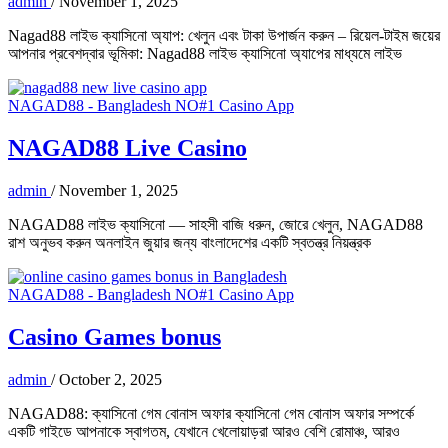
admin
/
November 1, 2025
Nagad88 লাইভ ক্যাসিনো অ্যাপ: খেলুন এবং টাকা উপার্জন করুন – রিয়েল-টাইম জয়ের
আপনার প্রবেশদ্বার ভূমিকা: Nagad88 লাইভ ক্যাসিনো অ্যাপের মাধ্যমে লাইভ
NAGAD88 - Bangladesh NO#1 Casino App
NAGAD88 Live Casino
admin
/
November 1, 2025
NAGAD88 লাইভ ক্যাসিনো — সাহসী বাজি ধরুন, জোরে খেলুন, NAGAD88
রাশ অনুভব করুন অনলাইন জুয়ার জন্য বাংলাদেশের একটি স্বতন্ত্র নিয়ন্ত্রক
NAGAD88 - Bangladesh NO#1 Casino App
Casino Games bonus
admin
/
October 2, 2025
NAGAD88: ক্যাসিনো গেম বোনাস অফার ক্যাসিনো গেম বোনাস অফার সম্পর্কে
একটি গাইডে আপনাকে স্বাগতম, যেখানে খেলোয়াড়রা আরও বেশি রোমাঞ্চ, আরও