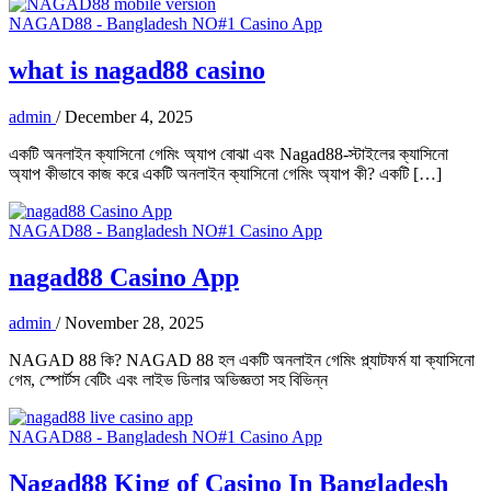
NAGAD88 - Bangladesh NO#1 Casino App
what is nagad88 casino
admin
/
December 4, 2025
একটি অনলাইন ক্যাসিনো গেমিং অ্যাপ বোঝা এবং Nagad88-স্টাইলের ক্যাসিনো
অ্যাপ কীভাবে কাজ করে একটি অনলাইন ক্যাসিনো গেমিং অ্যাপ কী? একটি […]
NAGAD88 - Bangladesh NO#1 Casino App
nagad88 Casino App
admin
/
November 28, 2025
NAGAD 88 কি? NAGAD 88 হল একটি অনলাইন গেমিং প্ল্যাটফর্ম যা ক্যাসিনো
গেম, স্পোর্টস বেটিং এবং লাইভ ডিলার অভিজ্ঞতা সহ বিভিন্ন
NAGAD88 - Bangladesh NO#1 Casino App
Nagad88 King of Casino In Bangladesh