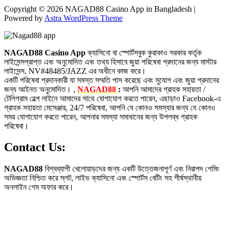
Copyright © 2026 NAGAD88 Casino App in Bangladesh |
Powered by
Astra WordPress Theme
NAGAD88 Casino App
ক্যাসিনো বা স্পোর্টসবুক কুরাকাও সরকার কর্তৃক
লাইসেন্সপ্রাপ্ত এবং অনুমোদিত এবং তথ্য হিসাবে জুয়া পরিষেবা প্রদানের জন্য মাস্টার
লাইসেন্স, NV#48485/JAZZ এর অধীনে কাজ করে।
একটি পরিষেবা প্রদানকারী যা সমস্ত সম্মতি পাস করেছে এবং সুযোগ এবং জুয়া প্রদানের
জন্য আইনত অনুমোদিত। ,
NAGAD88
:
আপনি আমাদের গ্রাহক সহায়তা /
টেলিগ্রাম হেল্প লাইনে আমাদের সাথে যোগাযোগ করতে পারেন, এছাড়াও Facebook-এ
গ্রাহক সহায়তা মেসেঞ্জার, 24/7 পরিষেবা, আপনি যে কোনও সমস্যার জন্য যে কোনও
সময় যোগাযোগ করতে পারেন, আপনার সমস্যা সমাধানের জন্য উপলব্ধ গ্রাহক
পরিষেবা।
Contact Us:
NAGAD88
বিশ্বব্যাপী খেলোয়াড়দের জন্য একটি উত্তেজনাপূর্ণ এবং নিরাপদ গেমিং
অভিজ্ঞতা নিশ্চিত করে স্লট, লাইভ ক্যাসিনো এবং স্পোর্টস বেটিং সহ শীর্ষস্থানীয়
অনলাইন গেম অফার করে।
Nagad88