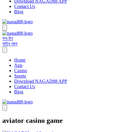
Download NAGAD88 APP
Contact Us
Blog
লগ-ইন
সাইন আপ
Home
App
Casino
Sports
Download NAGAD88 APP
Contact Us
Blog
aviator casino game