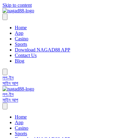
Skip to content
Home
App
Casino
Sports
Download NAGAD88 APP
Contact Us
Blog
লগ-ইন
সাইন আপ
লগ-ইন
সাইন আপ
Home
App
Casino
Sports