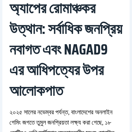
অ্যাপের রোমাঞ্চকর
উত্থান: সর্বাধিক জনপ্রিয়
নবাগত এবং NAGAD9
এর আধিপত্যের উপর
আলোকপাত
২০২৫ সালের নভেম্বর পর্যন্ত, বাংলাদেশের অনলাইন
গেমিং জগতে তুমুল জনপ্রিয়তা লক্ষ্য করা গেছে, ১৮