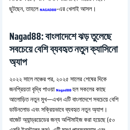
ছুটছেন, তাহলে
-এর খেলাই আসল।
NAGAD88
Nagad88: বাংলাদেশে ঝড় তুলেছে
সবচেয়ে বেশি ব্যবহৃত নতুন ক্যাসিনো
অ্যাপ
২০২২ সালে লঞ্চের পর, ২০২৫ সালের শেষের দিকে
জনপ্রিয়তা বৃদ্ধি পাওয়া
হল সকলের কাছে
Nagad88
আলোড়িত নতুন মুখ—এখন এটি বাংলাদেশে সবচেয়ে বেশি
ডাউনলোড এবং সক্রিয়ভাবে ব্যবহৃত নতুন অ্যাপ।
বাজেট অ্যান্ড্রয়েডের জন্য অপ্টিমাইজ করা হয়েছে (৫০
এমবি ইনস্টলের কম), এটি মসৃণ পারফরম্যান্স এবং