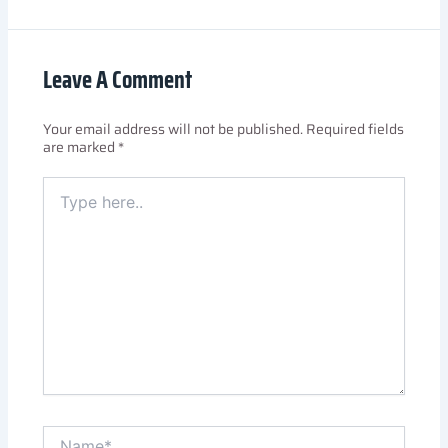
Leave A Comment
Your email address will not be published.
Required fields
are marked
*
Type
here..
Name*