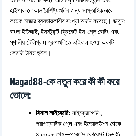
হাইপার-লোকাল বৈশিষ্ট্যগুলির জন্য সাপ্তাহিকভাবে
কয়েক হাজার ব্যবহারকারীর সংখ্যা অর্জন করেছে। ভাবুন:
বাংলা ইউআই, ইনস্ট্যান্ট ক্রিকেট ইন-প্লে বেটিং এবং
স্থানীয় টেলিগ্রাম গ্রুপগুলিতে ভাইরাল হওয়া একটি
ক্রেজি টাইম হুইল।
Nagad88-কে নতুন করে কী কী করে
তোলে:
বিশাল লাইব্রেরি:
মাইক্রোগেমিং,
প্রাগম্যাটিক প্লে এবং ইভোলিউশন থেকে
৪,০০০+ গেম—গঞ্জো’স কোয়েস্ট (৯৬%