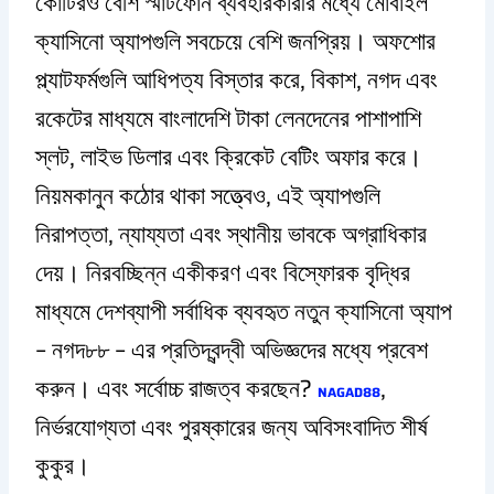
কোটিরও বেশি স্মার্টফোন ব্যবহারকারীর মধ্যে মোবাইল
ক্যাসিনো অ্যাপগুলি সবচেয়ে বেশি জনপ্রিয়। অফশোর
প্ল্যাটফর্মগুলি আধিপত্য বিস্তার করে, বিকাশ, নগদ এবং
রকেটের মাধ্যমে বাংলাদেশি টাকা লেনদেনের পাশাপাশি
স্লট, লাইভ ডিলার এবং ক্রিকেট বেটিং অফার করে।
নিয়মকানুন কঠোর থাকা সত্ত্বেও, এই অ্যাপগুলি
নিরাপত্তা, ন্যায্যতা এবং স্থানীয় ভাবকে অগ্রাধিকার
দেয়। নিরবচ্ছিন্ন একীকরণ এবং বিস্ফোরক বৃদ্ধির
মাধ্যমে দেশব্যাপী সর্বাধিক ব্যবহৃত নতুন ক্যাসিনো অ্যাপ
– নগদ৮৮ – এর প্রতিদ্বন্দ্বী অভিজ্ঞদের মধ্যে প্রবেশ
করুন। এবং সর্বোচ্চ রাজত্ব করছেন?
,
NAGAD88
নির্ভরযোগ্যতা এবং পুরষ্কারের জন্য অবিসংবাদিত শীর্ষ
কুকুর।