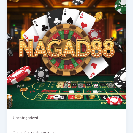
Uncategorized
Online Casino Game Apps