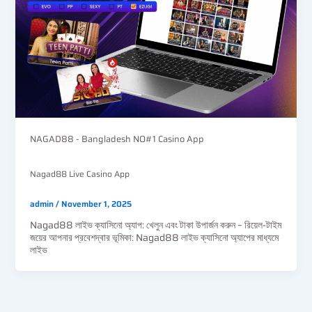
NAGAD88 - Bangladesh NO#1 Casino App
Nagad88 Live Casino App
admin
/
November 1, 2025
Nagad88 লাইভ ক্যাসিনো অ্যাপ: খেলুন এবং টাকা উপার্জন করুন – রিয়েল-টাইম
জয়ের আপনার প্রবেশদ্বার ভূমিকা: Nagad88 লাইভ ক্যাসিনো অ্যাপের মাধ্যমে
লাইভ