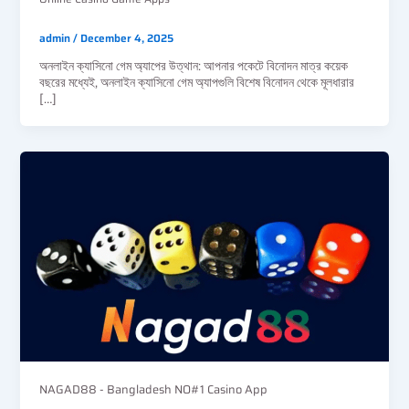
admin
/
December 4, 2025
অনলাইন ক্যাসিনো গেম অ্যাপের উত্থান: আপনার পকেটে বিনোদন মাত্র কয়েক
বছরের মধ্যেই, অনলাইন ক্যাসিনো গেম অ্যাপগুলি বিশেষ বিনোদন থেকে মূলধারার
[…]
NAGAD88 - Bangladesh NO#1 Casino App