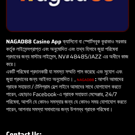
NAGAD88 Casino App
ক্যাসিনো বা স্পোর্টসবুক কুরাকাও সরকার
কর্তৃক লাইসেন্সপ্রাপ্ত এবং অনুমোদিত এবং তথ্য হিসাবে জুয়া পরিষেবা
প্রদানের জন্য মাস্টার লাইসেন্স, NV#48485/JAZZ এর অধীনে কাজ
করে।
একটি পরিষেবা প্রদানকারী যা সমস্ত সম্মতি পাস করেছে এবং সুযোগ এবং
জুয়া প্রদানের জন্য আইনত অনুমোদিত। ,
:
আপনি আমাদের
NAGAD88
গ্রাহক সহায়তা / টেলিগ্রাম হেল্প লাইনে আমাদের সাথে যোগাযোগ করতে
পারেন, এছাড়াও Facebook-এ গ্রাহক সহায়তা মেসেঞ্জার, 24/7
পরিষেবা, আপনি যে কোনও সমস্যার জন্য যে কোনও সময় যোগাযোগ করতে
পারেন, আপনার সমস্যা সমাধানের জন্য উপলব্ধ গ্রাহক পরিষেবা।
Contact Us: