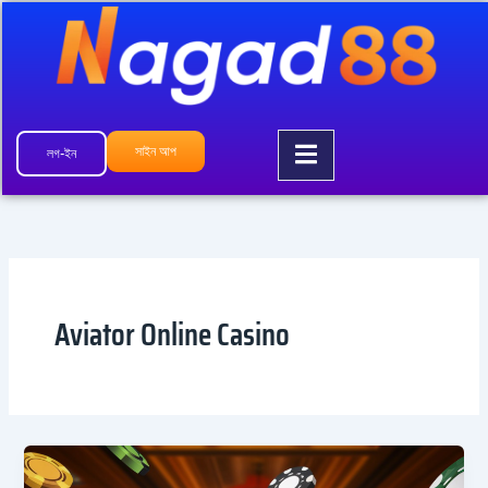
Skip
to
content
সাইন আপ
লগ-ইন
Aviator Online Casino