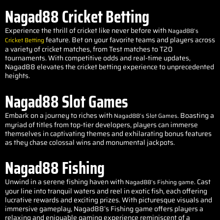
Nagad88 Cricket Betting
Experience the thrill of cricket like never before with
Nagad88’s
feature. Bet on your favorite teams and players across
Cricket Betting
a variety of cricket matches, from Test matches to T20
tournaments. With competitive odds and real-time updates,
Nagad88 elevates the cricket betting experience to unprecedented
heights.
Nagad88 Slot Games
Embark on a journey to riches with
. Boasting a
Nagad88’s Slot Games
myriad of titles from top-tier developers, players can immerse
themselves in captivating themes and exhilarating bonus features
as they chase colossal wins and monumental jackpots.
Nagad88 Fishing
Unwind in a serene fishing haven with
. Cast
Nagad88’s Fishing game
your line into tranquil waters and reel in exotic fish, each offering
lucrative rewards and exciting prizes. With picturesque visuals and
immersive gameplay, Nagad88’s Fishing game offers players a
relaxing and enjoyable gaming experience reminiscent of a