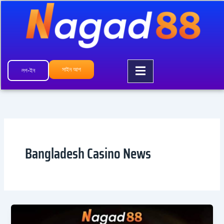
Skip
to
content
সাইন আপ
লগ-ইন
Bangladesh Casino News