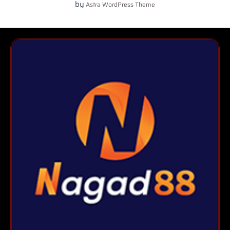
by
Astra WordPress Theme