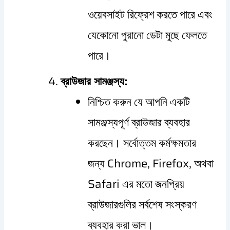
ওয়েবসাইট রিফ্রেশ করতে পারে এবং
যেকোনো পুরানো ডেটা মুছে ফেলতে
পারে।
ব্রাউজার সামঞ্জস্য:
নিশ্চিত করুন যে আপনি একটি
সামঞ্জস্যপূর্ণ ব্রাউজার ব্যবহার
করছেন। সর্বোত্তম কর্মক্ষমতার
জন্য Chrome, Firefox, অথবা
Safari এর মতো জনপ্রিয়
ব্রাউজারগুলির সর্বশেষ সংস্করণ
ব্যবহার করা ভাল।