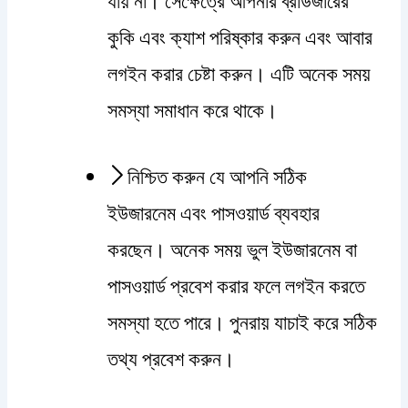
যায় না। সেক্ষেত্রে আপনার ব্রাউজারের
কুকি এবং ক্যাশ পরিষ্কার করুন এবং আবার
লগইন করার চেষ্টা করুন। এটি অনেক সময়
সমস্যা সমাধান করে থাকে।
নিশ্চিত করুন যে আপনি সঠিক
ইউজারনেম এবং পাসওয়ার্ড ব্যবহার
করছেন। অনেক সময় ভুল ইউজারনেম বা
পাসওয়ার্ড প্রবেশ করার ফলে লগইন করতে
সমস্যা হতে পারে। পুনরায় যাচাই করে সঠিক
তথ্য প্রবেশ করুন।