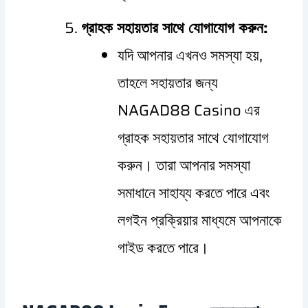
গ্রাহক সহায়তার সাথে যোগাযোগ করুন:
যদি আপনার এখনও সমস্যা হয়,
তাহলে সহায়তার জন্য
NAGAD88 Casino এর
গ্রাহক সহায়তার সাথে যোগাযোগ
করুন। তারা আপনার সমস্যা
সমাধানে সাহায্য করতে পারে এবং
লগইন প্রক্রিয়ার মাধ্যমে আপনাকে
গাইড করতে পারে।