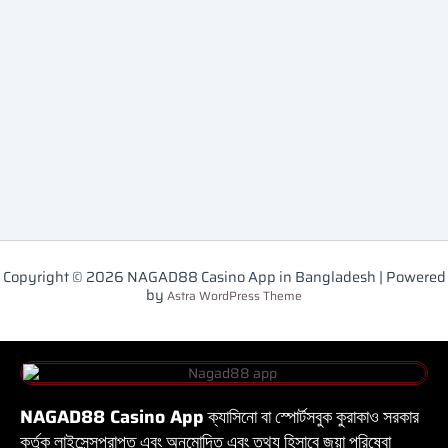
Copyright © 2026 NAGAD88 Casino App in Bangladesh | Powered
by
Astra WordPress Theme
NAGAD88 Casino App
ক্যাসিনো বা স্পোর্টসবুক কুরাকাও সরকার
কর্তৃক লাইসেন্সপ্রাপ্ত এবং অনুমোদিত এবং তথ্য হিসাবে জুয়া পরিষেবা