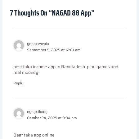
7 Thoughts On “NAGAD 88 App”
yohpxwovdx
September 5, 2025 at 12:01 am
best taka income app in Bangladesh. play games and
real mooney
Reply
nyhyxtkxqy
October 24, 2025 at 9:34 pm
Beat taka app online