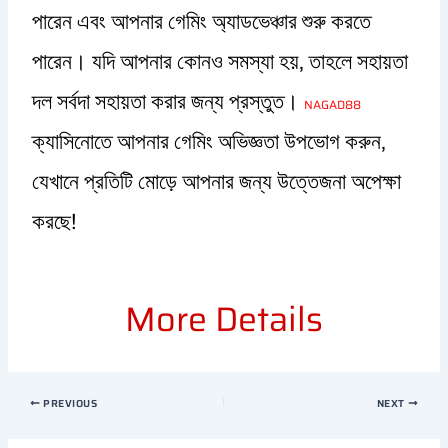
পারেন এবং আপনার গেমিং অ্যাডভেঞ্চার শুরু করতে
পারেন। যদি আপনার কোনও সমস্যা হয়, তাহলে সহায়তা
দল সর্বদা সহায়তা করার জন্য প্রস্তুত।
NAGAD88
ক্যাসিনোতে আপনার গেমিং অভিজ্ঞতা উপভোগ করুন,
যেখানে প্রতিটি মোড়ে আপনার জন্য উত্তেজনা অপেক্ষা
করছে!
More Details
PREVIOUS
NEXT