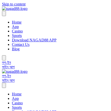
Skip to content
Home
App
Casino
Sports
Download NAGAD88 APP
Contact Us
Blog
লগ-ইন
সাইন আপ
লগ-ইন
সাইন আপ
Home
App
Casino
Sports