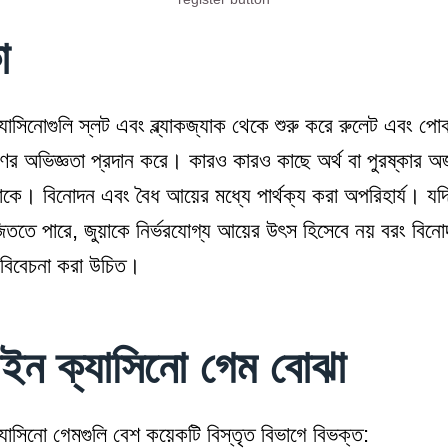
া
াসিনোগুলি স্লট এবং ব্ল্যাকজ্যাক থেকে শুরু করে রুলেট এবং পোকা
ণের অভিজ্ঞতা প্রদান করে। কারও কারও কাছে অর্থ বা পুরষ্কার অর
কে। বিনোদন এবং বৈধ আয়ের মধ্যে পার্থক্য করা অপরিহার্য। যদ
জিততে পারে, জুয়াকে নির্ভরযোগ্য আয়ের উৎস হিসেবে নয় বরং বি
 বিবেচনা করা উচিত।
ইন ক্যাসিনো গেম বোঝা
াসিনো গেমগুলি বেশ কয়েকটি বিস্তৃত বিভাগে বিভক্ত: