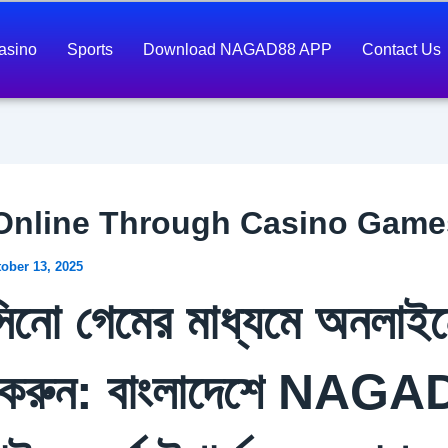
asino
Sports
Download NAGAD88 APP
Contact Us
Online Through Casino Game
ober 13, 2025
সিনো গেমের মাধ্যমে অনলাই
 করুন: বাংলাদেশে NAG