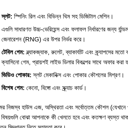
স্লট:
স্পিনিং রিল এবং বিভিন্ন থিম সহ ডিজিটাল মেশিন।
এগুলি সাধারণত উচ্চ-ভেরিয়েন্স এবং ফলাফল নির্ধারণের জন্য র্যান্ড
জেনারেশন (RNG) এর উপর নির্ভর করে।
টেবিল গেম:
ব্ল্যাকজ্যাক, রুলেট, ব্যাকার্যাট এবং ক্র্যাপসের মতো
ক্যাসিনো গেম, প্রায়শই লাইভ ডিলার বিকল্পের সাথে অফার করা 
ভিডিও পোকার:
স্লট মেকানিক্স এবং পোকার কৌশলের মিশ্রণ।
বিশেষ গেম:
কেনো, বিঙ্গো এবং স্ক্র্যাচ কার্ড।
মের নিজস্ব হাউস এজ, অস্থিরতা এবং সর্বোত্তম কৌশল (যেখানে 
বিষয়গুলি বোঝা আপনাকে কী খেলতে হবে এবং কতক্ষণ ব্যস্ত থা
চেতন সিদ্ধান্ত নিতে সহায়তা করে।