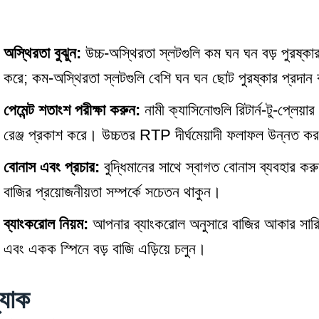
অস্থিরতা বুঝুন:
উচ্চ-অস্থিরতা স্লটগুলি কম ঘন ঘন বড় পুরষ্কার
করে; কম-অস্থিরতা স্লটগুলি বেশি ঘন ঘন ছোট পুরষ্কার প্রদা
পেমেন্ট শতাংশ পরীক্ষা করুন:
নামী ক্যাসিনোগুলি রিটার্ন-টু-প্লেয
রেঞ্জ প্রকাশ করে। উচ্চতর RTP দীর্ঘমেয়াদী ফলাফল উন্নত ক
বোনাস এবং প্রচার:
বুদ্ধিমানের সাথে স্বাগত বোনাস ব্যবহার কর
বাজির প্রয়োজনীয়তা সম্পর্কে সচেতন থাকুন।
ব্যাংকরোল নিয়ম:
আপনার ব্যাংকরোল অনুসারে বাজির আকার সারি
এবং একক স্পিনে বড় বাজি এড়িয়ে চলুন।
জ্যাক