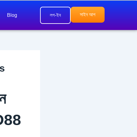
সাইন আপ
Blog
লগ-ইন
s
নে
AD88