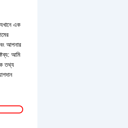
 যেখানে এক
েমের
 এবং আপনার
্টব্য: আমি
়ক তথ্য
যোগদান