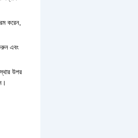
্রম করেন,
 করুন এবং
বস্থার উপর
ুন।