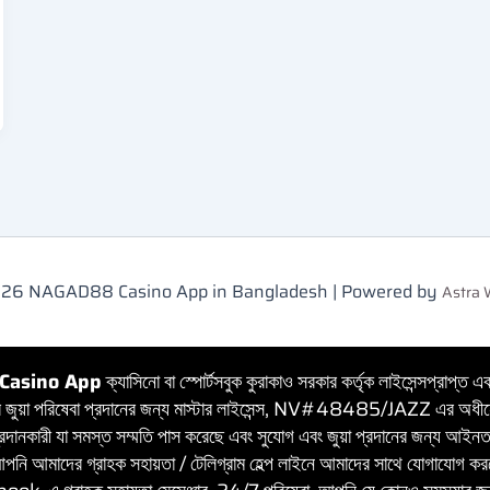
026 NAGAD88 Casino App in Bangladesh | Powered by
Astra
Casino App
ক্যাসিনো বা স্পোর্টসবুক কুরাকাও সরকার কর্তৃক লাইসেন্সপ্রাপ্ত 
বে জুয়া পরিষেবা প্রদানের জন্য মাস্টার লাইসেন্স, NV#48485/JAZZ এর অধ
্রদানকারী যা সমস্ত সম্মতি পাস করেছে এবং সুযোগ এবং জুয়া প্রদানের জন্য আই
নি আমাদের গ্রাহক সহায়তা / টেলিগ্রাম হেল্প লাইনে আমাদের সাথে যোগাযোগ কর