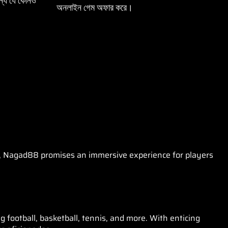
ন্য যে কোনও
অনলাইন গেম অফার করে।
, Nagad88 promises an immersive experience for players
ng football, basketball, tennis, and more. With enticing