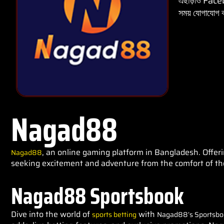
এছাড়াও Faceb
সময় যোগাযোগ ক
Nagad88
, an online gaming platform in Bangladesh. Offeri
Nagad88
seeking excitement and adventure from the comfort of t
Nagad88 Sportsbook
Dive into the world of
with
sports betting
Nagad88’s Sportsb