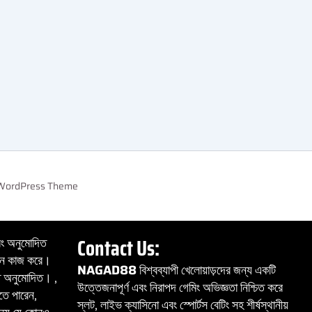
 WordPress Theme
Contact Us:
এবং অনুমোদিত
ীনে কাজ করে।
NAGAD88
বিশ্বব্যাপী খেলোয়াড়দের জন্য একটি
নত অনুমোদিত। ,
উত্তেজনাপূর্ণ এবং নিরাপদ গেমিং অভিজ্ঞতা নিশ্চিত করে
তে পারেন,
স্লট, লাইভ ক্যাসিনো এবং স্পোর্টস বেটিং সহ শীর্ষস্থানীয়