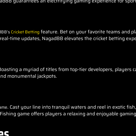
gad88 guarantees an electrifying gaming experience for sport
feature. Bet on your favorite teams and pla
d88’s
Cricket Betting
eal-time updates, Nagad88 elevates the cricket betting exp
Boasting a myriad of titles from top-tier developers, player
 and monumental jackpots.
. Cast your line into tranquil waters and reel in exotic fis
game
ishing game offers players a relaxing and enjoyable gaming 
es