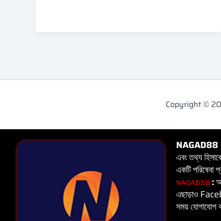
Copyright © 2
NAGAD88 
এবং তথ্য হিসা
একটি পরিষেবা প
:
আপ
NAGAD88
এছাড়াও Faceb
সময় যোগাযোগ ক