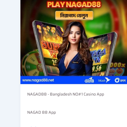
NAGAD88 - Bangladesh NO#1 Casino App
NAGAD 88 App