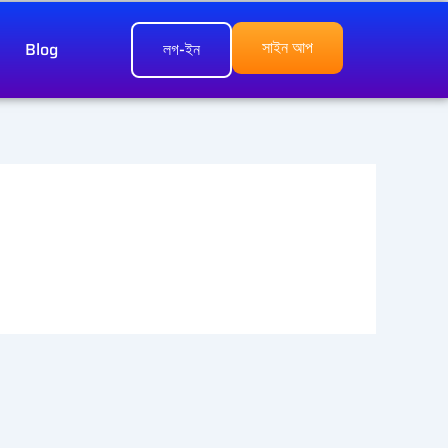
সাইন আপ
Blog
লগ-ইন