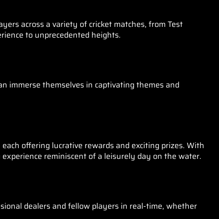
yers across a variety of cricket matches, from Test
erience to unprecedented heights.
s can immerse themselves in captivating themes and
h, each offering lucrative rewards and exciting prizes. With
experience reminiscent of a leisurely day on the water.
ssional dealers and fellow players in real-time, whether