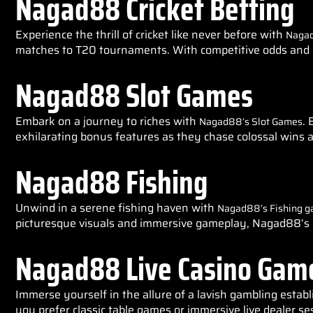
Nagad88 Cricket Betting
Experience the thrill of cricket like never before with
Naga
matches to T20 tournaments. With competitive odds and r
Nagad88 Slot Games
Embark on a journey to riches with
. 
Nagad88’s Slot Games
exhilarating bonus features as they chase colossal wins
Nagad88 Fishing
Unwind in a serene fishing haven with
Nagad88’s Fishing 
picturesque visuals and immersive gameplay, Nagad88’s F
Nagad88 Live Casino Gam
Immerse yourself in the allure of a lavish gambling estab
you prefer classic table games or immersive live dealer se