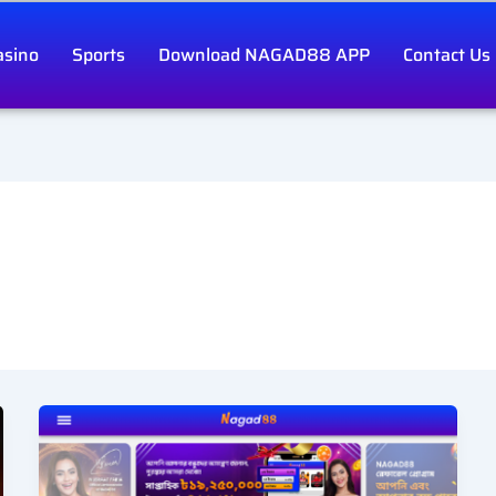
asino
Sports
Download NAGAD88 APP
Contact Us