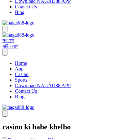
Download NAGAD88 APP
Contact Us
Blog
লগ-ইন
সাইন আপ
Home
App
Casino
Sports
Download NAGAD88 APP
Contact Us
Blog
casino ki babe khelbo