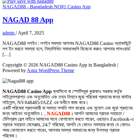
NAGAD88 - Bangladesh NO#1 Casino App
NAGAD 88 App
admin
/
April 7, 2025
NAGAD88 লগইন : লগইন সমস্যা আপনার NAGAD88 Casino অ্যাকাউন্টে
লগ ইন করতে সমস্যা হলে, নিম্নলিখিত সমাধানগুলি বিবেচনা করুন: আপনার পাসওয়ার্ড
[…]
Copyright © 2026 NAGAD88 Casino App in Bangladesh |
Powered by
Astra WordPress Theme
NAGAD88 Casino App
ক্যাসিনো বা স্পোর্টসবুক কুরাকাও সরকার কর্তৃক
লাইসেন্সপ্রাপ্ত এবং অনুমোদিত এবং তথ্য হিসাবে জুয়া পরিষেবা প্রদানের জন্য মাস্টার
লাইসেন্স, NV#48485/JAZZ এর অধীনে কাজ করে।
একটি পরিষেবা প্রদানকারী যা সমস্ত সম্মতি পাস করেছে এবং সুযোগ এবং জুয়া প্রদানের
জন্য আইনত অনুমোদিত। ,
NAGAD88
:
আপনি আমাদের গ্রাহক সহায়তা /
টেলিগ্রাম হেল্প লাইনে আমাদের সাথে যোগাযোগ করতে পারেন, এছাড়াও Facebook-এ
গ্রাহক সহায়তা মেসেঞ্জার, 24/7 পরিষেবা, আপনি যে কোনও সমস্যার জন্য যে কোনও
সময় যোগাযোগ করতে পারেন, আপনার সমস্যা সমাধানের জন্য উপলব্ধ গ্রাহক
পরিষেবা।