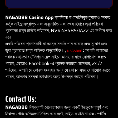
NAGAD88 Casino App
ক্যাসিনো বা স্পোর্টসবুক কুরাকাও সরকার
কর্তৃক লাইসেন্সপ্রাপ্ত এবং অনুমোদিত এবং তথ্য হিসাবে জুয়া পরিষেবা
প্রদানের জন্য মাস্টার লাইসেন্স, NV#48485/JAZZ এর অধীনে কাজ
করে।
একটি পরিষেবা প্রদানকারী যা সমস্ত সম্মতি পাস করেছে এবং সুযোগ এবং
জুয়া প্রদানের জন্য আইনত অনুমোদিত। ,
:
আপনি আমাদের
NAGAD88
গ্রাহক সহায়তা / টেলিগ্রাম হেল্প লাইনে আমাদের সাথে যোগাযোগ করতে
পারেন, এছাড়াও Facebook-এ গ্রাহক সহায়তা মেসেঞ্জার, 24/7
পরিষেবা, আপনি যে কোনও সমস্যার জন্য যে কোনও সময় যোগাযোগ করতে
পারেন, আপনার সমস্যা সমাধানের জন্য উপলব্ধ গ্রাহক পরিষেবা।
Contact Us:
NAGAD88
বিশ্বব্যাপী খেলোয়াড়দের জন্য একটি উত্তেজনাপূর্ণ এবং
নিরাপদ গেমিং অভিজ্ঞতা নিশ্চিত করে স্লট, লাইভ ক্যাসিনো এবং স্পোর্টস