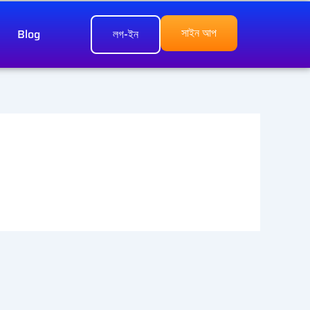
সাইন আপ
Blog
লগ-ইন