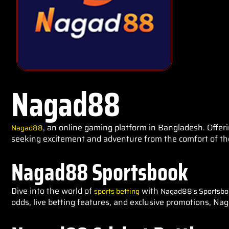
Nagad88
, an online gaming platform in Bangladesh. Offeri
Nagad88
seeking excitement and adventure from the comfort of t
Nagad88 Sportsbook
Dive into the world of
with
sports betting
Nagad88’s Sportsb
odds, live betting features, and exclusive promotions, Na