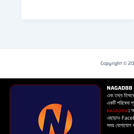
Copyright © 2
NAGAD88 
এবং তথ্য হিসা
একটি পরিষেবা প
:
আপ
NAGAD88
এছাড়াও Faceb
সময় যোগাযোগ ক