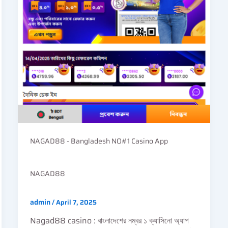
NAGAD88 - Bangladesh NO#1 Casino App
NAGAD88
admin
/
April 7, 2025
Nagad88 casino : বাংলাদেশের নম্বর ১ ক্যাসিনো অ্যাপ