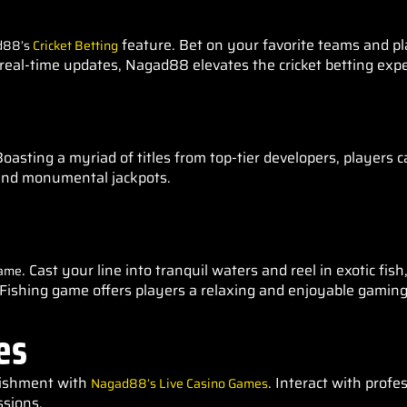
feature. Bet on your favorite teams and pla
d88’s
Cricket Betting
eal-time updates, Nagad88 elevates the cricket betting exp
Boasting a myriad of titles from top-tier developers, player
 and monumental jackpots.
. Cast your line into tranquil waters and reel in exotic fis
game
ishing game offers players a relaxing and enjoyable gaming 
es
lishment with
. Interact with profe
Nagad88’s Live Casino Games
ssions.