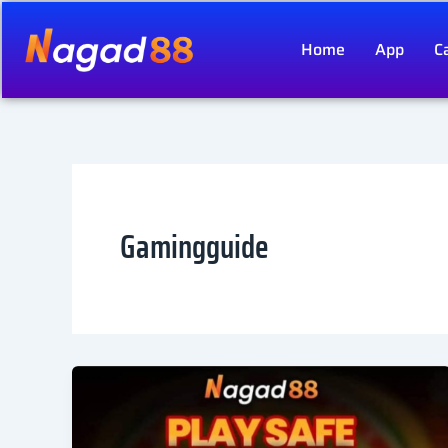
Skip
to
Home
App
C
content
Gamingguide