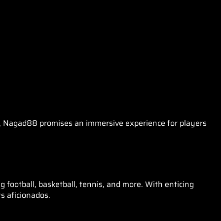
, Nagad88 promises an immersive experience for players
ng football, basketball, tennis, and more. With enticing
s aficionados.