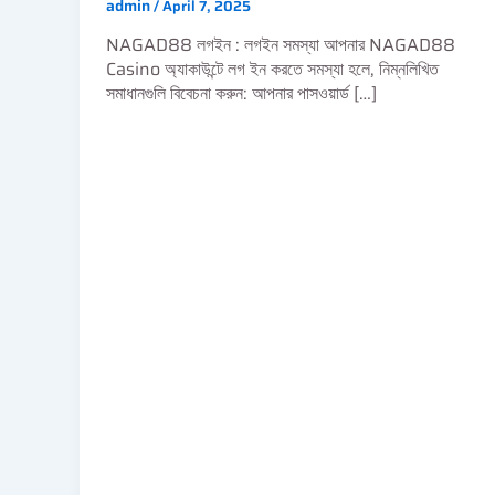
admin
/
April 7, 2025
NAGAD88 লগইন : লগইন সমস্যা আপনার NAGAD88
Casino অ্যাকাউন্টে লগ ইন করতে সমস্যা হলে, নিম্নলিখিত
সমাধানগুলি বিবেচনা করুন: আপনার পাসওয়ার্ড […]