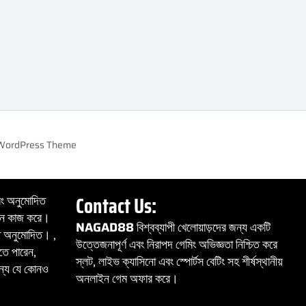
 WordPress Theme
Contact Us:
এবং অনুমোদিত
ীনে কাজ করে।
NAGAD88
বিশ্বব্যাপী খেলোয়াড়দের জন্য একটি
নত অনুমোদিত। ,
উত্তেজনাপূর্ণ এবং নিরাপদ গেমিং অভিজ্ঞতা নিশ্চিত করে
তে পারেন,
স্লট, লাইভ ক্যাসিনো এবং স্পোর্টস বেটিং সহ শীর্ষস্থানীয়
ন্য যে কোনও
অনলাইন গেম অফার করে।