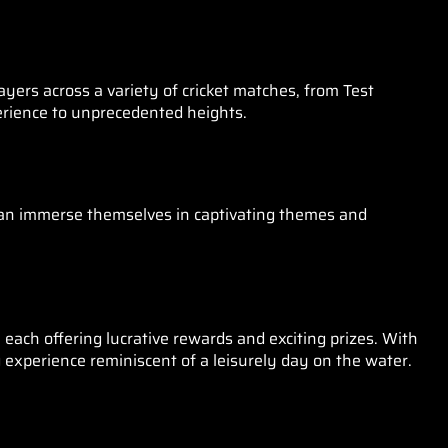
yers across a variety of cricket matches, from Test
erience to unprecedented heights.
s can immerse themselves in captivating themes and
h, each offering lucrative rewards and exciting prizes. With
experience reminiscent of a leisurely day on the water.