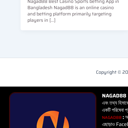
Nagad88 Best Casino Sports betting App in
Bangladesh Nagad88 is an online casino
and betting platform primarily targeting
players in […]
Copyright © 2
NAGAD88 
এবং তথ্য হিসা
একটি পরিষেবা প
:
আপ
NAGAD88
এছাড়াও Faceb