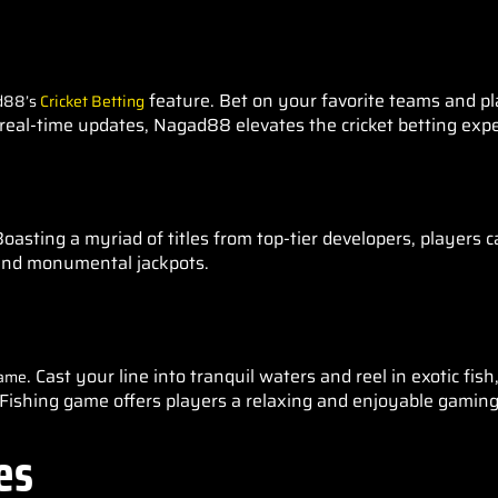
feature. Bet on your favorite teams and pla
d88’s
Cricket Betting
eal-time updates, Nagad88 elevates the cricket betting exp
Boasting a myriad of titles from top-tier developers, player
 and monumental jackpots.
. Cast your line into tranquil waters and reel in exotic fis
game
ishing game offers players a relaxing and enjoyable gaming 
es