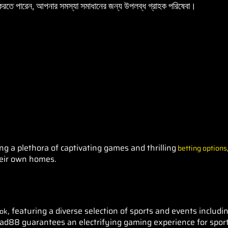
রতে পারেন, আপনার সমস্যা সমাধানের জন্য উপলব্ধ গ্রাহক পরিষেবা।
ng a plethora of captivating games and thrilling
betting options
heir own homes.
, featuring a diverse selection of sports and events includi
ook
gad88 guarantees an electrifying gaming experience for sport