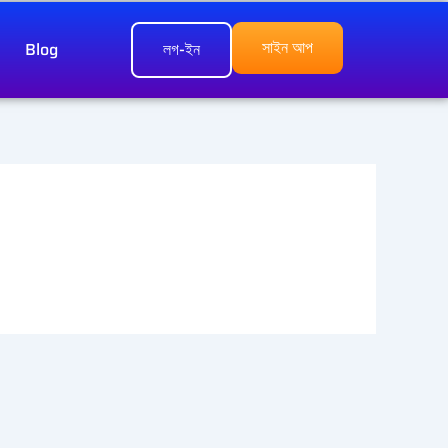
সাইন আপ
Blog
লগ-ইন