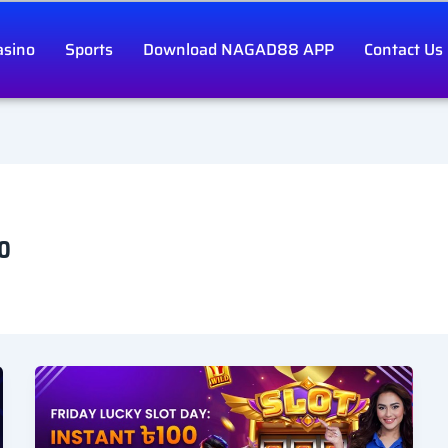
asino
Sports
Download NAGAD88 APP
Contact Us
o