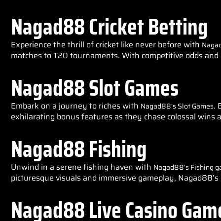
Nagad88 Cricket Betting
Experience the thrill of cricket like never before with
Naga
matches to T20 tournaments. With competitive odds and r
Nagad88 Slot Games
Embark on a journey to riches with
. 
Nagad88’s Slot Games
exhilarating bonus features as they chase colossal wins
Nagad88 Fishing
Unwind in a serene fishing haven with
Nagad88’s Fishing 
picturesque visuals and immersive gameplay, Nagad88’s F
Nagad88 Live Casino Gam