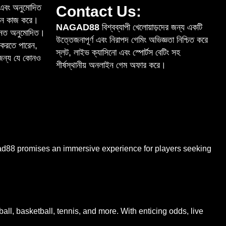
ত এবং অনুমোদিত
Contact Us:
ীনে কাজ করে।
NAGAD88
বিশ্বব্যাপী খেলোয়াড়দের জন্য একটি
আইনত অনুমোদিত।
উত্তেজনাপূর্ণ এবং নিরাপদ গেমিং অভিজ্ঞতা নিশ্চিত করে
 করতে পারেন,
স্লট, লাইভ ক্যাসিনো এবং স্পোর্টস বেটিং সহ
 জন্য যে কোনও
শীর্ষস্থানীয় অনলাইন গেম অফার করে।
ad88 promises an immersive experience for players seeking
ball, basketball, tennis, and more. With enticing odds, live