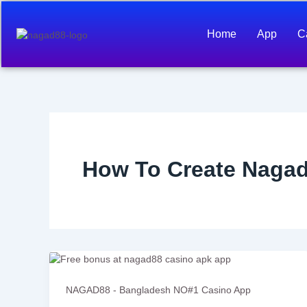
Skip
to
content
Home
App
C
How To Create Naga
NAGAD88 - Bangladesh NO#1 Casino App