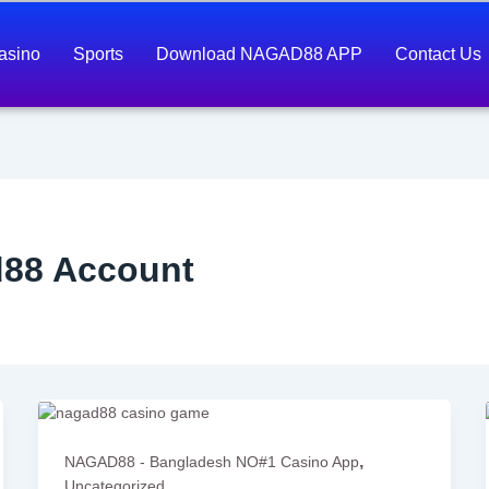
asino
Sports
Download NAGAD88 APP
Contact Us
d88 Account
,
NAGAD88 - Bangladesh NO#1 Casino App
Uncategorized