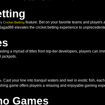
tting
feature. Bet on your favorite teams and players a
’s
Cricket Betting
Nagad88 elevates the cricket betting experience to unprecedent
es
asting a myriad of titles from top-tier developers, players can 
 jackpots.
. Cast your line into tranquil waters and reel in exotic fish, eac
e
ing game offers players a relaxing and enjoyable gaming experi
ino Games