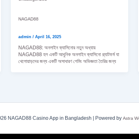
NAGAD88
admin
/
April 16, 2025
NAGAD88: অনলাইন ক্যাসিনোর নতুন অধ্যায়
NAGAD88 হল একটি আধুনিক অনলাইন ক্যাসিনো প্ল্যাটফর্ম যা
খেলোয়াড়দের জন্য একটি অসাধারণ গেমিং অভিজ্ঞতা তৈরির জন্য
2026 NAGAD88 Casino App in Bangladesh | Powered by
Astra W