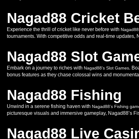
Nagad88 Cricket Be
Experience the thrill of cricket like never before with
Nagad88
tournaments. With competitive odds and real-time updates, 
Nagad88 Slot Gam
Embark on a journey to riches with
. Bo
Nagad88’s Slot Games
bonus features as they chase colossal wins and monumental
Nagad88 Fishing
Unwind in a serene fishing haven with
Nagad88’s Fishing gam
picturesque visuals and immersive gameplay, Nagad88’s Fish
Nagad88 Live Cas