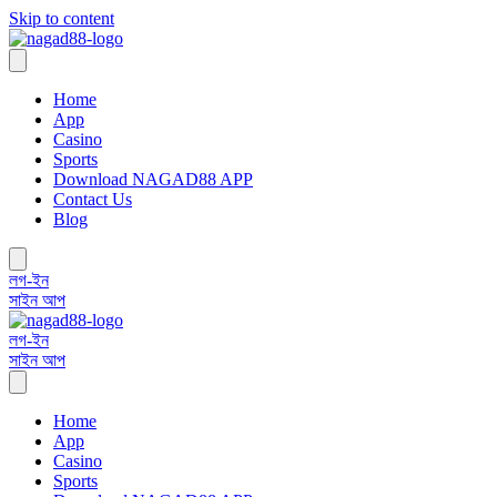
Skip to content
Home
App
Casino
Sports
Download NAGAD88 APP
Contact Us
Blog
লগ-ইন
সাইন আপ
লগ-ইন
সাইন আপ
Home
App
Casino
Sports