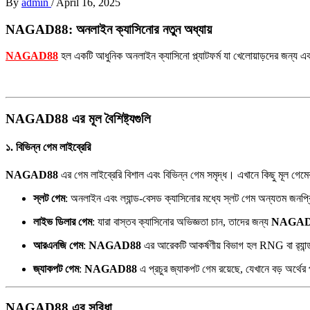
By
admin
/
April 16, 2025
NAGAD88: অনলাইন ক্যাসিনোর নতুন অধ্যায়
NAGAD88
হল একটি আধুনিক অনলাইন ক্যাসিনো প্ল্যাটফর্ম যা খেলোয়াড়দের জন্য একট
NAGAD88 এর মূল বৈশিষ্ট্যগুলি
১.
বিভিন্ন গেম লাইব্রেরি
NAGAD88
এর গেম লাইব্রেরি বিশাল এবং বিভিন্ন গেম সমৃদ্ধ। এখানে কিছু মূল গেমের
স্লট গেম
: অনলাইন এবং ল্যান্ড-বেসড ক্যাসিনোর মধ্যে স্লট গেম অন্যতম জনপ্
লাইভ ডিলার গেম
: যারা বাস্তব ক্যাসিনোর অভিজ্ঞতা চান, তাদের জন্য
NAGAD
আরএনজি গেম
:
NAGAD88
এর আরেকটি আকর্ষণীয় বিভাগ হল RNG বা র‍্যান্ড
জ্যাকপট গেম
:
NAGAD88
এ প্রচুর জ্যাকপট গেম রয়েছে, যেখানে বড় অর্থে
NAGAD88 এর সুবিধা