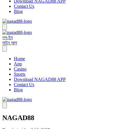
Download NAGAD88 APP
Contact Us
Blog
লগ-ইন
সাইন আপ
Home
App
Casino
Sports
Download NAGAD88 APP
Contact Us
Blog
NAGAD88