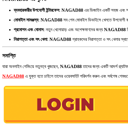
ব্যবহারকারীর উপযোগী ইন্টারফেস
:
NAGAD88
এর ডিজাইন একটি সহজ এবং স্বজ
মোবাইল সামঞ্জস্য
:
NAGAD88
সব গেম মোবাইল ডিভাইসে খেলতে উপযোগী করে
প্রমোশন এবং বোনাস
: নতুন খেলোয়াড় এবং অপেক্ষমাণদের জন্য
NAGAD88
ব
নিরাপত্তা এবং সৎ খেলা
:
NAGAD88
গ্রাহকদের নিরাপত্তা ও সৎ খেলার স্বার্
সমাপ্তি
যারা অনলাইন গেমিংয়ে নতুনত্ব খুজছেন,
NAGAD88
তাদের জন্য একটি আদর্শ প্ল্যাটফ
NAGAD88
এ যুক্ত হতে চাইলে তাদের ওয়েবসাইট পরিদর্শন করুন এবং সর্বশেষ গেমগুলো,