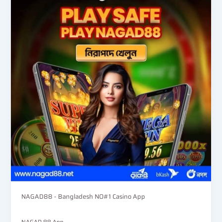
NAGAD88 - Bangladesh NO#1 Casino App
NAGAD 88 App