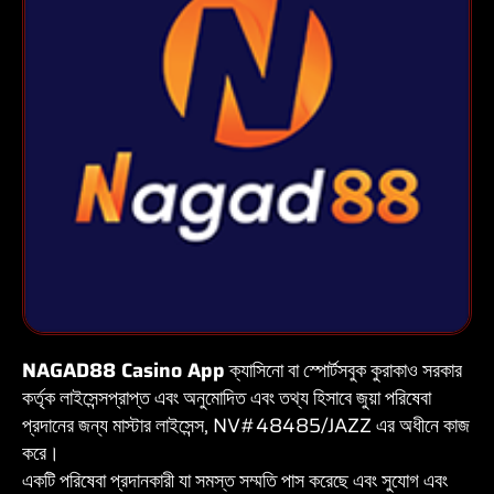
NAGAD88 Casino App
ক্যাসিনো বা স্পোর্টসবুক কুরাকাও সরকার
কর্তৃক লাইসেন্সপ্রাপ্ত এবং অনুমোদিত এবং তথ্য হিসাবে জুয়া পরিষেবা
প্রদানের জন্য মাস্টার লাইসেন্স, NV#48485/JAZZ এর অধীনে কাজ
করে।
একটি পরিষেবা প্রদানকারী যা সমস্ত সম্মতি পাস করেছে এবং সুযোগ এবং