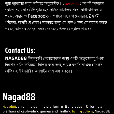
জুয়া প্রদানের জন্য আইনত অনুমোদিত। ,
:
আপনি আমাদের
NAGAD88
গ্রাহক সহায়তা / টেলিগ্রাম হেল্প লাইনে আমাদের সাথে যোগাযোগ করতে
পারেন, এছাড়াও Facebook-এ গ্রাহক সহায়তা মেসেঞ্জার, 24/7
পরিষেবা, আপনি যে কোনও সমস্যার জন্য যে কোনও সময় যোগাযোগ করতে
পারেন, আপনার সমস্যা সমাধানের জন্য উপলব্ধ গ্রাহক পরিষেবা।
Contact Us:
NAGAD88
বিশ্বব্যাপী খেলোয়াড়দের জন্য একটি উত্তেজনাপূর্ণ এবং
নিরাপদ গেমিং অভিজ্ঞতা নিশ্চিত করে স্লট, লাইভ ক্যাসিনো এবং স্পোর্টস
বেটিং সহ শীর্ষস্থানীয় অনলাইন গেম অফার করে।
Nagad88
, an online gaming platform in Bangladesh. Offering a
Nagad88
plethora of captivating games and thrilling
, Nagad88
betting options