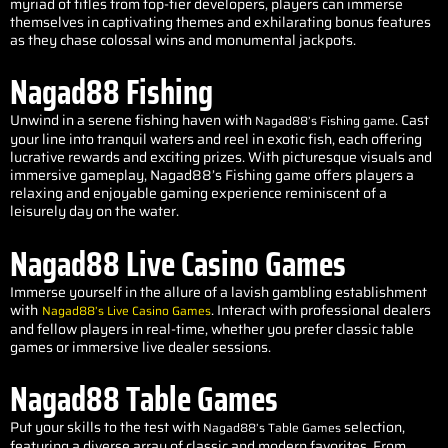
myriad of titles from top-tier developers, players can immerse
themselves in captivating themes and exhilarating bonus features
as they chase colossal wins and monumental jackpots.
Nagad88 Fishing
Unwind in a serene fishing haven with
. Cast
Nagad88’s Fishing game
your line into tranquil waters and reel in exotic fish, each offering
lucrative rewards and exciting prizes. With picturesque visuals and
immersive gameplay, Nagad88’s Fishing game offers players a
relaxing and enjoyable gaming experience reminiscent of a
leisurely day on the water.
Nagad88 Live Casino Games
Immerse yourself in the allure of a lavish gambling establishment
with
. Interact with professional dealers
Nagad88’s Live Casino Games
and fellow players in real-time, whether you prefer classic table
games or immersive live dealer sessions.
Nagad88 Table Games
Put your skills to the test with
selection,
Nagad88’s Table Games
featuring a diverse array of classic and modern favorites. From