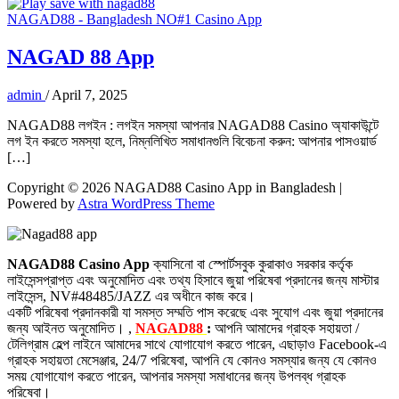
NAGAD88 - Bangladesh NO#1 Casino App
NAGAD 88 App
admin
/
April 7, 2025
NAGAD88 লগইন : লগইন সমস্যা আপনার NAGAD88 Casino অ্যাকাউন্টে
লগ ইন করতে সমস্যা হলে, নিম্নলিখিত সমাধানগুলি বিবেচনা করুন: আপনার পাসওয়ার্ড
[…]
Copyright © 2026 NAGAD88 Casino App in Bangladesh |
Powered by
Astra WordPress Theme
NAGAD88 Casino App
ক্যাসিনো বা স্পোর্টসবুক কুরাকাও সরকার কর্তৃক
লাইসেন্সপ্রাপ্ত এবং অনুমোদিত এবং তথ্য হিসাবে জুয়া পরিষেবা প্রদানের জন্য মাস্টার
লাইসেন্স, NV#48485/JAZZ এর অধীনে কাজ করে।
একটি পরিষেবা প্রদানকারী যা সমস্ত সম্মতি পাস করেছে এবং সুযোগ এবং জুয়া প্রদানের
জন্য আইনত অনুমোদিত। ,
NAGAD88
:
আপনি আমাদের গ্রাহক সহায়তা /
টেলিগ্রাম হেল্প লাইনে আমাদের সাথে যোগাযোগ করতে পারেন, এছাড়াও Facebook-এ
গ্রাহক সহায়তা মেসেঞ্জার, 24/7 পরিষেবা, আপনি যে কোনও সমস্যার জন্য যে কোনও
সময় যোগাযোগ করতে পারেন, আপনার সমস্যা সমাধানের জন্য উপলব্ধ গ্রাহক
পরিষেবা।