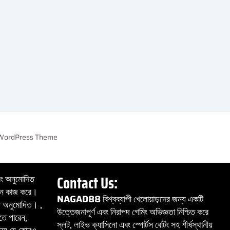
 WordPress Theme
Contact Us:
এবং অনুমোদিত
ীনে কাজ করে।
NAGAD88
বিশ্বব্যাপী খেলোয়াড়দের জন্য একটি
নত অনুমোদিত। ,
উত্তেজনাপূর্ণ এবং নিরাপদ গেমিং অভিজ্ঞতা নিশ্চিত করে
তে পারেন,
স্লট, লাইভ ক্যাসিনো এবং স্পোর্টস বেটিং সহ শীর্ষস্থানীয়