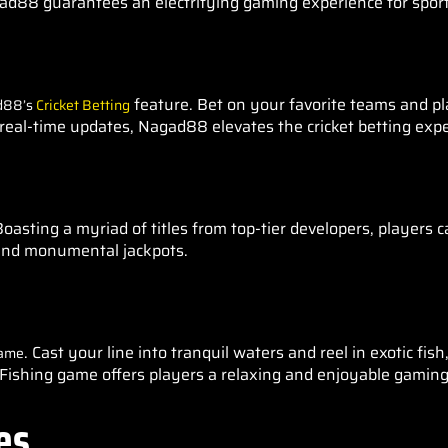
gad88 guarantees an electrifying gaming experience for sport
feature. Bet on your favorite teams and pla
d88’s
Cricket Betting
eal-time updates, Nagad88 elevates the cricket betting exp
Boasting a myriad of titles from top-tier developers, player
 and monumental jackpots.
. Cast your line into tranquil waters and reel in exotic fis
game
ishing game offers players a relaxing and enjoyable gaming 
es