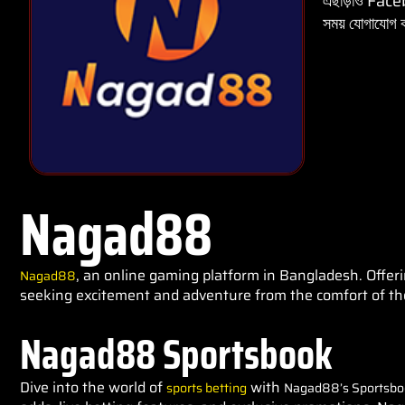
এছাড়াও Faceb
সময় যোগাযোগ ক
Nagad88
, an online gaming platform in Bangladesh. Offeri
Nagad88
seeking excitement and adventure from the comfort of t
Nagad88 Sportsbook
Dive into the world of
with
sports betting
Nagad88’s Sportsb