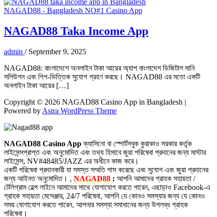
NAGAD88 - Bangladesh NO#1 Casino App
NAGAD88 Taka Income App
admin
/
September 9, 2025
NAGAD88: বাংলাদেশে অনলাইন টাকা আয়ের অ্যাপ বাংলাদেশ ডিজিটাল মানি
সলিউশন এবং গিগ-ভিত্তিক সুযোগ গ্রহণ করছে। NAGAD88 এর মতো একটি
অনলাইন টাকা আয়ের […]
Copyright © 2026 NAGAD88 Casino App in Bangladesh |
Powered by
Astra WordPress Theme
NAGAD88 Casino App
ক্যাসিনো বা স্পোর্টসবুক কুরাকাও সরকার কর্তৃক
লাইসেন্সপ্রাপ্ত এবং অনুমোদিত এবং তথ্য হিসাবে জুয়া পরিষেবা প্রদানের জন্য মাস্টার
লাইসেন্স, NV#48485/JAZZ এর অধীনে কাজ করে।
একটি পরিষেবা প্রদানকারী যা সমস্ত সম্মতি পাস করেছে এবং সুযোগ এবং জুয়া প্রদানের
জন্য আইনত অনুমোদিত। ,
NAGAD88
:
আপনি আমাদের গ্রাহক সহায়তা /
টেলিগ্রাম হেল্প লাইনে আমাদের সাথে যোগাযোগ করতে পারেন, এছাড়াও Facebook-এ
গ্রাহক সহায়তা মেসেঞ্জার, 24/7 পরিষেবা, আপনি যে কোনও সমস্যার জন্য যে কোনও
সময় যোগাযোগ করতে পারেন, আপনার সমস্যা সমাধানের জন্য উপলব্ধ গ্রাহক
পরিষেবা।