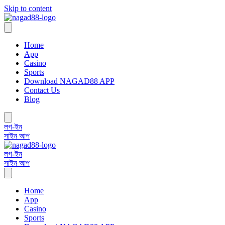
Skip to content
Home
App
Casino
Sports
Download NAGAD88 APP
Contact Us
Blog
লগ-ইন
সাইন আপ
লগ-ইন
সাইন আপ
Home
App
Casino
Sports