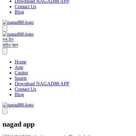
Download NAGAD88 APP
Contact Us
Blog
লগ-ইন
সাইন আপ
Home
App
Casino
Sports
Download NAGAD88 APP
Contact Us
Blog
nagad app