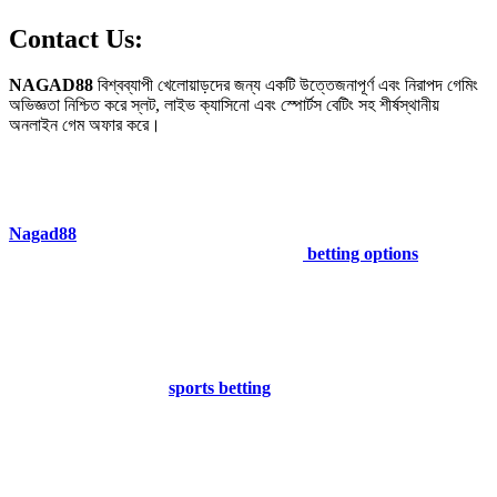
Contact Us:
NAGAD88
বিশ্বব্যাপী খেলোয়াড়দের জন্য একটি উত্তেজনাপূর্ণ এবং নিরাপদ গেমিং
অভিজ্ঞতা নিশ্চিত করে স্লট, লাইভ ক্যাসিনো এবং স্পোর্টস বেটিং সহ শীর্ষস্থানীয়
অনলাইন গেম অফার করে।
Nagad88
Nagad88
, an online gaming platform in Bangladesh. Offering a
plethora of captivating games and thrilling
betting options
,
Nagad88 promises an immersive experience for players seeking
excitement and adventure from the comfort of their own homes.
Nagad88 Sportsbook
Dive into the world of
sports betting
with
Nagad88’s Sportsbook
,
featuring a diverse selection of sports and events including football,
basketball, tennis, and more. With enticing odds, live betting
features, and exclusive promotions, Nagad88 guarantees an
electrifying gaming experience for sports aficionados.