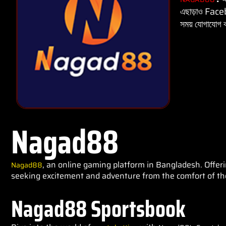
এছাড়াও Faceb
সময় যোগাযোগ ক
Nagad88
, an online gaming platform in Bangladesh. Offeri
Nagad88
seeking excitement and adventure from the comfort of t
Nagad88 Sportsbook