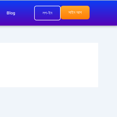
সাইন আপ
Blog
লগ-ইন