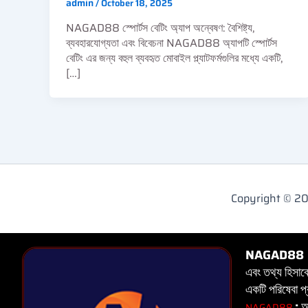
admin
/
October 18, 2025
NAGAD88 স্পোর্টস বেটিং অ্যাপ অন্বেষণ: বৈশিষ্ট্য,
ব্যবহারযোগ্যতা এবং বিবেচনা NAGAD88 অ্যাপটি স্পোর্টস
বেটিং এর জন্য বহুল ব্যবহৃত মোবাইল প্ল্যাটফর্মগুলির মধ্যে একটি,
[…]
Copyright © 2
NAGAD88 
এবং তথ্য হিসা
একটি পরিষেবা প
:
আপ
NAGAD88