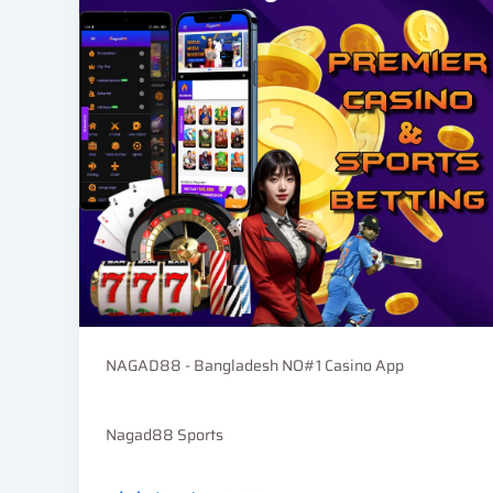
NAGAD88 - Bangladesh NO#1 Casino App
Nagad88 Sports