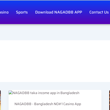
asino
Sports
Download NAGAD88 APP
Contact Us
NAGAD88 - Bangladesh NO#1 Casino App