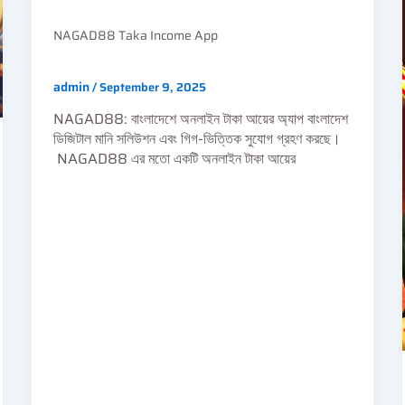
NAGAD88 Taka Income App
admin
/
September 9, 2025
NAGAD88: বাংলাদেশে অনলাইন টাকা আয়ের অ্যাপ বাংলাদেশ
ডিজিটাল মানি সলিউশন এবং গিগ-ভিত্তিক সুযোগ গ্রহণ করছে।
NAGAD88 এর মতো একটি অনলাইন টাকা আয়ের