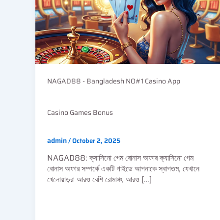
NAGAD88 - Bangladesh NO#1 Casino App
Casino Games Bonus
admin
/
October 2, 2025
NAGAD88: ক্যাসিনো গেম বোনাস অফার ক্যাসিনো গেম
বোনাস অফার সম্পর্কে একটি গাইডে আপনাকে স্বাগতম, যেখানে
খেলোয়াড়রা আরও বেশি রোমাঞ্চ, আরও […]