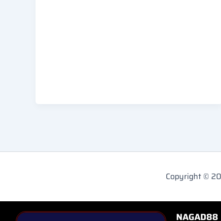
Copyright © 2
NAGAD88 