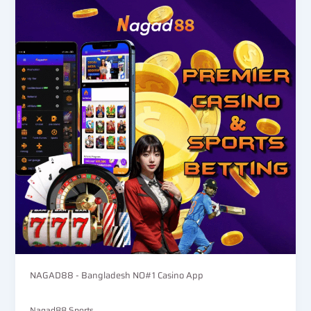
NAGAD88 - Bangladesh NO#1 Casino App
Nagad88 Sports