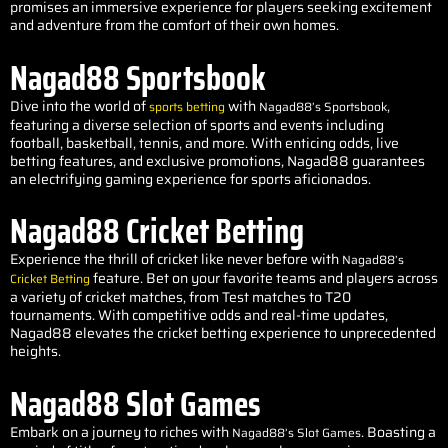
promises an immersive experience for players seeking excitement
and adventure from the comfort of their own homes.
Nagad88 Sportsbook
Dive into the world of
with
,
sports betting
Nagad88’s Sportsbook
featuring a diverse selection of sports and events including
football, basketball, tennis, and more. With enticing odds, live
betting features, and exclusive promotions, Nagad88 guarantees
an electrifying gaming experience for sports aficionados.
Nagad88 Cricket Betting
Experience the thrill of cricket like never before with
Nagad88’s
feature. Bet on your favorite teams and players across
Cricket Betting
a variety of cricket matches, from Test matches to T20
tournaments. With competitive odds and real-time updates,
Nagad88 elevates the cricket betting experience to unprecedented
heights.
Nagad88 Slot Games
Embark on a journey to riches with
. Boasting a
Nagad88’s Slot Games