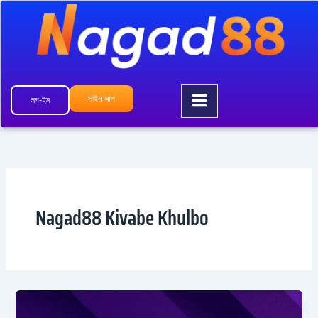
Skip
to
content
সাইন আপ
লগ-ইন
Nagad88 Kivabe Khulbo