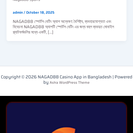
admin
/
October 18, 2025
NAGAD88 স্পোর্টস বেটিং অ্যাপ অন্বেষণ: বৈশিষ্ট্য, ব্যবহারযোগ্যতা এবং
বিবেচনা NAGAD88 অ্যাপটি স্পোর্টস বেটিং এর জন্য বহুল ব্যবহৃত মোবাইল
প্ল্যাটফর্মগুলির মধ্যে একটি, […]
Copyright © 2026 NAGAD88 Casino App in Bangladesh | Powered
by
Astra WordPress Theme