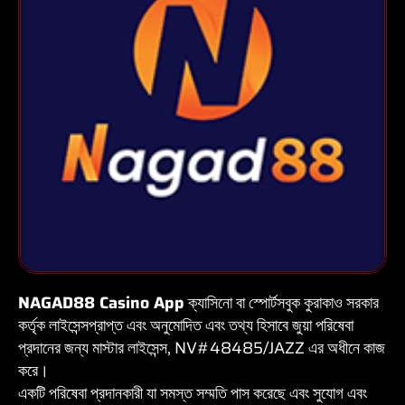
NAGAD88 Casino App
ক্যাসিনো বা স্পোর্টসবুক কুরাকাও সরকার
কর্তৃক লাইসেন্সপ্রাপ্ত এবং অনুমোদিত এবং তথ্য হিসাবে জুয়া পরিষেবা
প্রদানের জন্য মাস্টার লাইসেন্স, NV#48485/JAZZ এর অধীনে কাজ
করে।
একটি পরিষেবা প্রদানকারী যা সমস্ত সম্মতি পাস করেছে এবং সুযোগ এবং